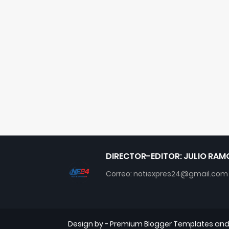
DIRECTOR-EDITOR: JULIO RAM
Correo: notiexpres24@gmail.com
Design by -
Premium Blogger Templates
an