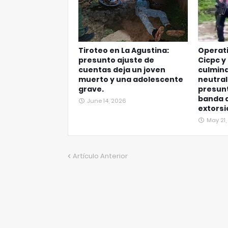
Tiroteo en La Agustina:
Operati
presunto ajuste de
Cicpc y
cuentas deja un joven
culmina
muerto y una adolescente
neutral
grave.
presun
banda 
June 14, 2026
extorsi
May 21
Artículo Anterior