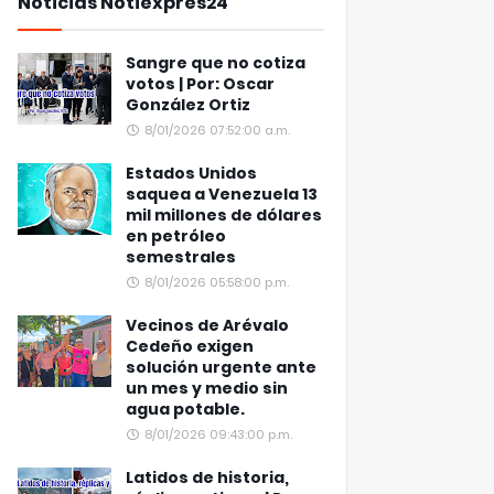
Noticias Notiexpres24
Sangre que no cotiza
votos | Por: Oscar
González Ortiz
8/01/2026 07:52:00 a.m.
Estados Unidos
saquea a Venezuela 13
mil millones de dólares
en petróleo
semestrales
8/01/2026 05:58:00 p.m.
Vecinos de Arévalo
Cedeño exigen
solución urgente ante
un mes y medio sin
agua potable.
8/01/2026 09:43:00 p.m.
Latidos de historia,