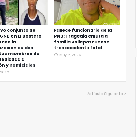
vo conjunto de
Fallece funcionario de la
 GNB en El Bostero
PNB: Tragedia enluta a
 con la
familia vallepascuense
ización de dos
tras accidente fatal
tos miembros de
May 15, 2026
dedicada a
ón y homicidios
, 2026
Artículo Siguiente