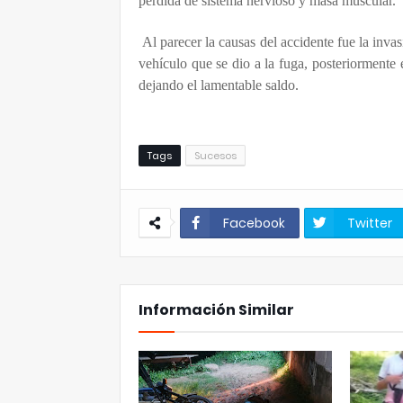
pérdida de sistema nervioso y masa muscular.
Al parecer la causas del accidente fue la inv
vehículo que se dio a la fuga, posteriormente
dejando el lamentable saldo.
Tags
Sucesos
Facebook
Twitter
Información Similar