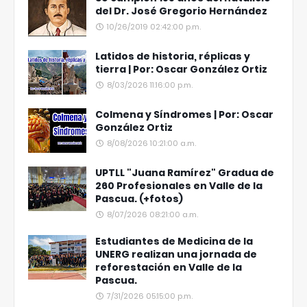
del Dr. José Gregorio Hernández
10/26/2019 02:42:00 p.m.
Latidos de historia, réplicas y
tierra | Por: Oscar González Ortiz
8/03/2026 11:16:00 p.m.
Colmena y Síndromes | Por: Oscar
González Ortiz
8/08/2026 10:21:00 a.m.
UPTLL "Juana Ramírez" Gradua de
260 Profesionales en Valle de la
Pascua. (+fotos)
8/07/2026 08:21:00 a.m.
Estudiantes de Medicina de la
UNERG realizan una jornada de
reforestación en Valle de la
Pascua.
7/31/2026 05:15:00 p.m.