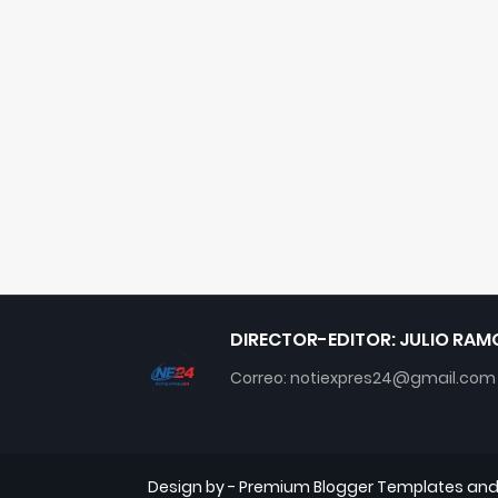
DIRECTOR-EDITOR: JULIO RAM
Correo: notiexpres24@gmail.com
Design by -
Premium Blogger Templates
an