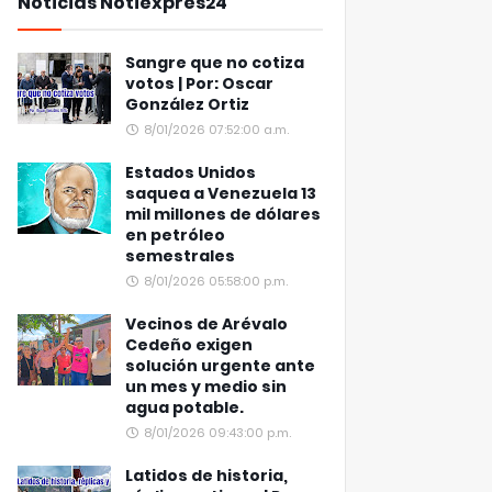
Noticias Notiexpres24
Sangre que no cotiza
votos | Por: Oscar
González Ortiz
8/01/2026 07:52:00 a.m.
Estados Unidos
saquea a Venezuela 13
mil millones de dólares
en petróleo
semestrales
8/01/2026 05:58:00 p.m.
Vecinos de Arévalo
Cedeño exigen
solución urgente ante
un mes y medio sin
agua potable.
8/01/2026 09:43:00 p.m.
Latidos de historia,