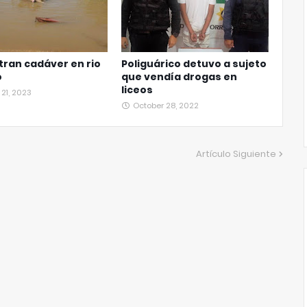
ran cadáver en rio
Poliguárico detuvo a sujeto
o
que vendía drogas en
liceos
21, 2023
October 28, 2022
Artículo Siguiente