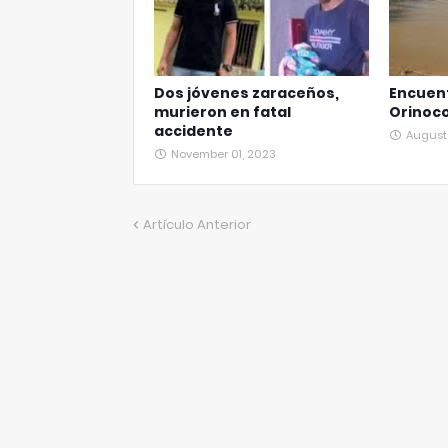
Dos jóvenes zaraceños,
Encuent
murieron en fatal
Orinoc
accidente
August 
November 01, 2023
Artículo Anterior