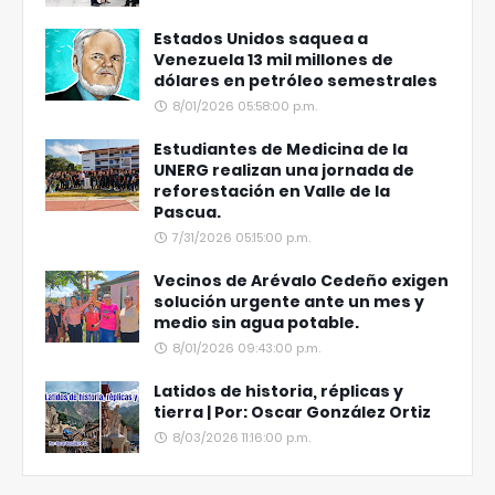
Estados Unidos saquea a
Venezuela 13 mil millones de
dólares en petróleo semestrales
8/01/2026 05:58:00 p.m.
Estudiantes de Medicina de la
UNERG realizan una jornada de
reforestación en Valle de la
Pascua.
7/31/2026 05:15:00 p.m.
Vecinos de Arévalo Cedeño exigen
solución urgente ante un mes y
medio sin agua potable.
8/01/2026 09:43:00 p.m.
Latidos de historia, réplicas y
tierra | Por: Oscar González Ortiz
8/03/2026 11:16:00 p.m.