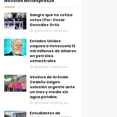
Noticias Notiexpres24
Sangre que no cotiza
votos | Por: Oscar
González Ortiz
8/01/2026 07:52:00 a.m.
Estados Unidos
saquea a Venezuela 13
mil millones de dólares
en petróleo
semestrales
8/01/2026 05:58:00 p.m.
Vecinos de Arévalo
Cedeño exigen
solución urgente ante
un mes y medio sin
agua potable.
8/01/2026 09:43:00 p.m.
Estudiantes de