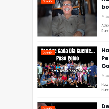
Opiniòn
bo
Ju
Adió
Ramo
Ha
Opiniòn
Pe
Go
Ju
Haz 
Hum
De
Opiniòn