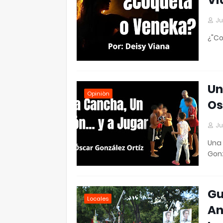
Vi
Ju
¿"Co
Un
Opiniòn
Os
Ju
Una 
Gonz
Gu
Locales
An