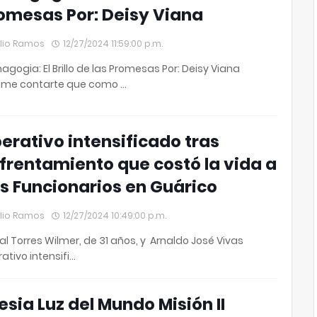
omesas Por: Deisy Viana
lio Ramos
12/27/2024 11:59:00 p.m.
gogia: El Brillo de las Promesas Por: Deisy Viana
ame contarte que como …
erativo intensificado tras
frentamiento que costó la vida a
s Funcionarios en Guárico
lio Ramos
12/27/2024 10:49:00 p.m.
ial Torres Wilmer, de 31 años, y Arnaldo José Vivas
ativo intensifi…
lesia Luz del Mundo Misión II