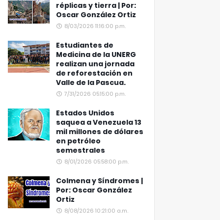
réplicas y tierra | Por:
Oscar González Ortiz
8/03/2026 11:16:00 p.m.
Estudiantes de
Medicina de la UNERG
realizan una jornada
de reforestación en
Valle de la Pascua.
7/31/2026 05:15:00 p.m.
Estados Unidos
saquea a Venezuela 13
mil millones de dólares
en petróleo
semestrales
8/01/2026 05:58:00 p.m.
Colmena y Síndromes |
Por: Oscar González
Ortiz
8/08/2026 10:21:00 a.m.