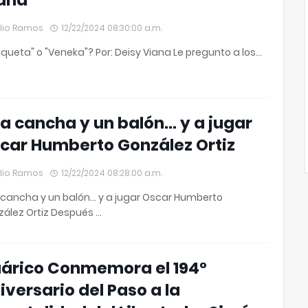
ana
lio Ramos
12/22/2024 08:30:00 a.m.
queta" o "Veneka"? Por: Deisy Viana Le pregunto a los…
a cancha y un balón… y a jugar
car Humberto González Ortiz
lio Ramos
12/22/2024 08:28:00 a.m.
cancha y un balón… y a jugar Oscar Humberto
ález Ortiz Después …
árico Conmemora el 194°
iversario del Paso a la