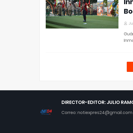
In
Bo
Ju
Guár
Inmo
DIRECTOR-EDITOR: JULIO RAM
Correo: notiexpres24@gmail.com