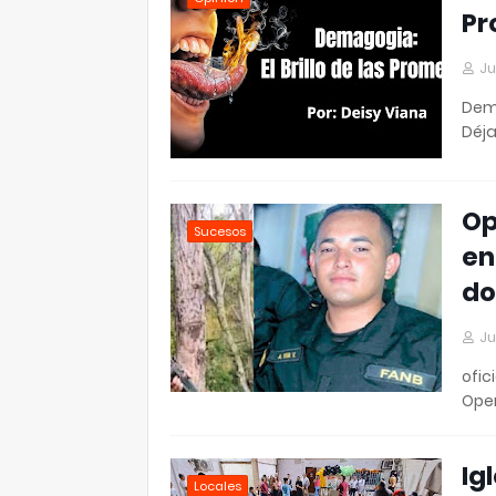
Pr
Ju
Dema
Déj
Op
Sucesos
en
do
Ju
ofic
Oper
Ig
Locales