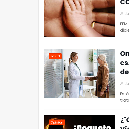
CO
Ju
FEMI
dici
On
Salud
es
de
Ju
Está
tra
¿"
Opiniòn