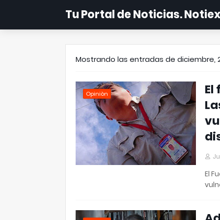
Tu Portal de Noticias. Noti
Mostrando las entradas de diciembre, 
El
Opiniòn
La
vu
di
Ju
El F
vuln
Ad