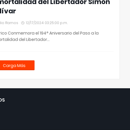
mortalidad del Libertador Simón
lívar
lio Ramos
12/17/2024 03:25:00 p.m.
ico Conmemora el 194° Aniversario del Paso a la
rtalidad del Libertador…
Carga Más
OS