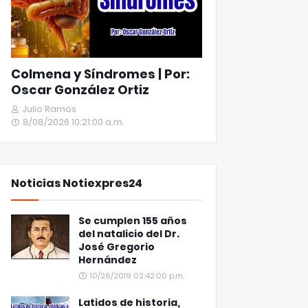
Colmena y Síndromes | Por:
Oscar González Ortiz
Julio Ramos
8/08/2026 10:21:00 a.m.
Noticias Notiexpres24
Se cumplen 155 años
del natalicio del Dr.
José Gregorio
Hernández
10/26/2019 02:42:00 p.m.
Latidos de historia,