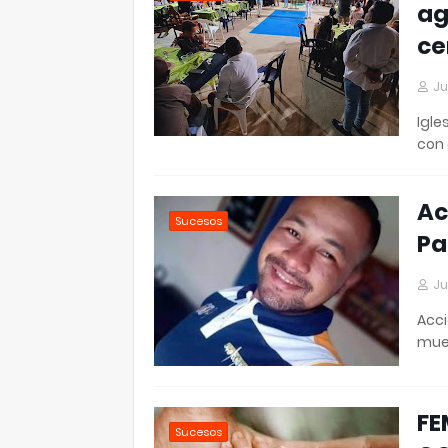
ag
ce
Ju
Igle
con
Ac
Sucesos
Pa
Ju
Acci
mue
FE
Sucesos