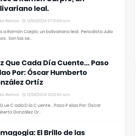
livariano leal.
lio Ramos
12/30/2024 07:31:00 a.m.
s a Ramón Carpío, un bolivariano leal. Periodista Julio
s. Son las se…
z Que Cada Día Cuente… Paso
lao Por: Óscar Humberto
nzález Ortíz
lio Ramos
12/28/2024 12:02:00 a.m.
Q ue C ada D ía C uente… Paso P elao Por: Óscar
berto González Or…
magogia: El Brillo de las