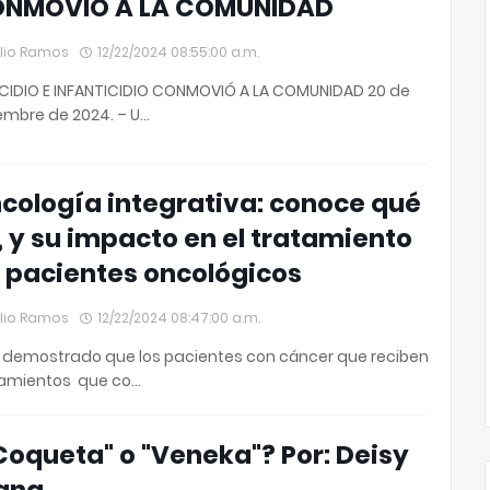
NMOVIÓ A LA COMUNIDAD
lio Ramos
12/22/2024 08:55:00 a.m.
CIDIO E INFANTICIDIO CONMOVIÓ A LA COMUNIDAD 20 de
embre de 2024. – U…
cología integrativa: conoce qué
, y su impacto en el tratamiento
 pacientes oncológicos
lio Ramos
12/22/2024 08:47:00 a.m.
 demostrado que los pacientes con cáncer que reciben
tamientos que co…
Coqueta" o "Veneka"? Por: Deisy