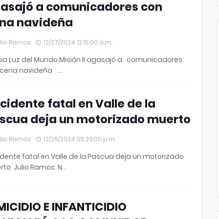
asajó a comunicadores con
na navideña
lio Ramos
12/27/2024 12:15:00 a.m.
sia Luz del Mundo Misión II agasajó a comunicadores
 cena navideña …
cidente fatal en Valle de la
scua deja un motorizado muerto
lio Ramos
12/25/2024 05:29:00 p.m.
dente fatal en Valle de la Pascua deja un motorizado
rto Julio Ramos N…
MICIDIO E INFANTICIDIO