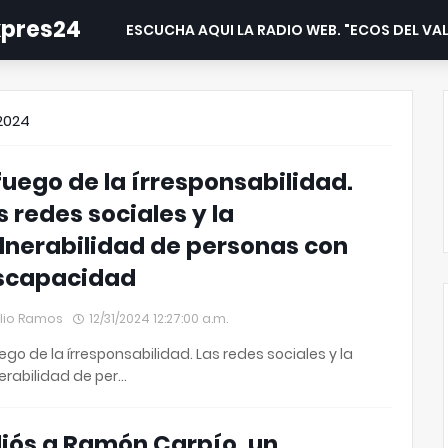
expres24
ESCUCHA AQUI LA RADIO WEB. "ECOS DEL VAL
2024
 fuego de la írresponsabilidad.
s redes sociales y la
lnerabilidad de personas con
scapacidad
lio Ramos
12/31/2024 12:27:00 a.m.
uego de la írresponsabilidad. Las redes sociales y la
erabilidad de per…
iós a Ramón Carpío, un