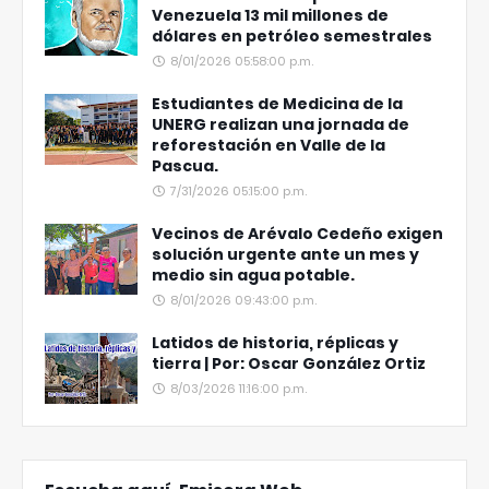
Venezuela 13 mil millones de
dólares en petróleo semestrales
8/01/2026 05:58:00 p.m.
Estudiantes de Medicina de la
UNERG realizan una jornada de
reforestación en Valle de la
Pascua.
7/31/2026 05:15:00 p.m.
Vecinos de Arévalo Cedeño exigen
solución urgente ante un mes y
medio sin agua potable.
8/01/2026 09:43:00 p.m.
Latidos de historia, réplicas y
tierra | Por: Oscar González Ortiz
8/03/2026 11:16:00 p.m.