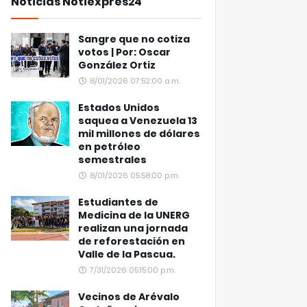
Noticias Notiexpres24
Sangre que no cotiza
votos | Por: Oscar
González Ortiz
8/01/2026 07:52:00 a.m.
Estados Unidos
saquea a Venezuela 13
mil millones de dólares
en petróleo
semestrales
8/01/2026 05:58:00 p.m.
Estudiantes de
Medicina de la UNERG
realizan una jornada
de reforestación en
Valle de la Pascua.
7/31/2026 05:15:00 p.m.
Vecinos de Arévalo