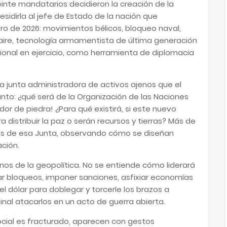
nte mandatarios decidieron la creación de la
esidirla al jefe de Estado de la nación que
ero de 2026: movimientos bélicos, bloqueo naval,
aire, tecnología armamentista de última generación
ional en ejercicio, como herramienta de diplomacia
a junta administradora de activos ajenos que el
anto: ¿qué será de la Organización de las Naciones
or de piedra! ¿Para qué existirá, si este nuevo
 distribuir la paz o serán recursos y tierras? Más de
os de esa Junta, observando cómo se diseñan
ación.
os de la geopolítica. No se entiende cómo liderará
tar bloqueos, imponer sanciones, asfixiar economías
l dólar para doblegar y torcerle los brazos a
final atacarlos en un acto de guerra abierta.
ocial es fracturado, aparecen con gestos