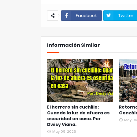
Facebook
Twitter
Información Similar
El herrero sin cuchillo:
Retorn
Cuando la luz de afuera es
Gonzále
oscuridad en casa. Por
May 09
Dwisy Viana.
May 09, 2026