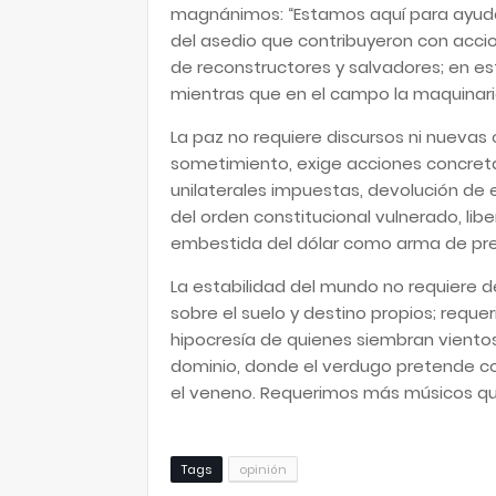
magnánimos: “Estamos aquí para ayudar
del asedio que contribuyeron con accio
de reconstructores y salvadores; en e
mientras que en el campo la maquinaria
La paz no requiere discursos ni nuevas 
sometimiento, exige acciones concret
unilaterales impuestas, devolución de e
del orden constitucional vulnerado, libe
embestida del dólar como arma de presi
La estabilidad del mundo no requiere d
sobre el suelo y destino propios; req
hipocresía de quienes siembran vientos
dominio, donde el verdugo pretende co
el veneno. Requerimos más músicos q
Tags
opinión