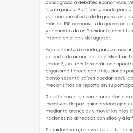
consagrado a debates económicos, vei
“Junta para la Paz”, designando para pr
perfeccionó el arte de la guerra en en
más de 150 aeronaves de guerra en el 
y secuestro de un Presidente constituc
interna en el país del agresor.
Esta estructura creada, parece más un
baluarte de armonía global. Mientras t
Unidas?, ¡se transformarán en espectad
organismo florece con atribuciones para
ciento sesenta países quedan excluid
mecanismos de reparto sin su particip
Resulta complejo comprender los camin
iniciativas de paz, quien ordena ejecu
mediante aranceles y mover los hilos de
naciones no alineadas con ellos, y a la 
Seguidamente, una vez que el tejido s