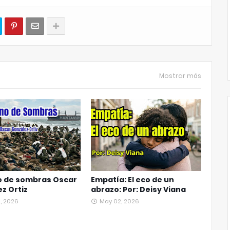
Mostrar más
o de sombras Oscar
Empatía: El eco de un
z Ortiz
abrazo: Por: Deisy Viana
, 2026
May 02, 2026