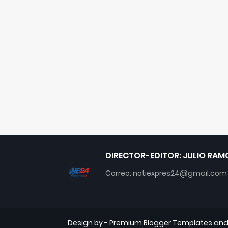
DIRECTOR-EDITOR: JULIO RAM
Correo: notiexpres24@gmail.com
Design by -
Premium Blogger Templates
an