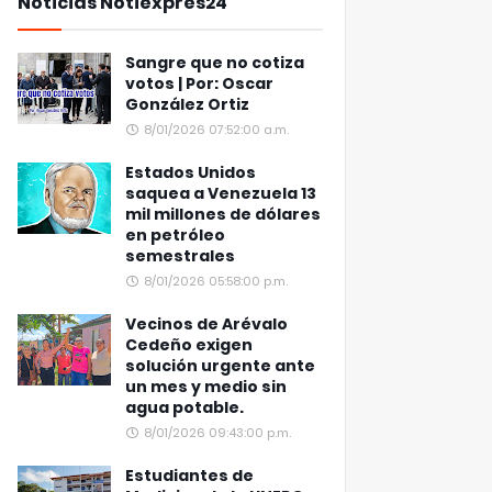
Noticias Notiexpres24
Sangre que no cotiza
votos | Por: Oscar
González Ortiz
8/01/2026 07:52:00 a.m.
Estados Unidos
saquea a Venezuela 13
mil millones de dólares
en petróleo
semestrales
8/01/2026 05:58:00 p.m.
Vecinos de Arévalo
Cedeño exigen
solución urgente ante
un mes y medio sin
agua potable.
8/01/2026 09:43:00 p.m.
Estudiantes de