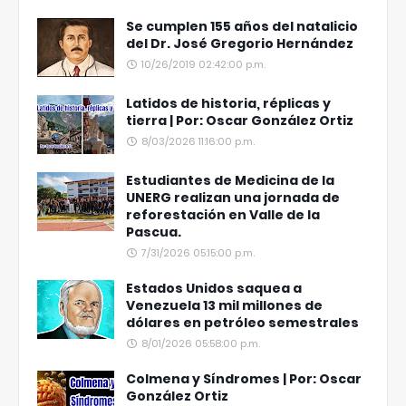
Se cumplen 155 años del natalicio
del Dr. José Gregorio Hernández
10/26/2019 02:42:00 p.m.
Latidos de historia, réplicas y
tierra | Por: Oscar González Ortiz
8/03/2026 11:16:00 p.m.
Estudiantes de Medicina de la
UNERG realizan una jornada de
reforestación en Valle de la
Pascua.
7/31/2026 05:15:00 p.m.
Estados Unidos saquea a
Venezuela 13 mil millones de
dólares en petróleo semestrales
8/01/2026 05:58:00 p.m.
Colmena y Síndromes | Por: Oscar
González Ortiz