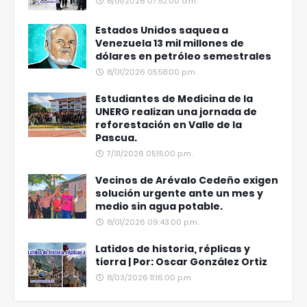
8/01/2026 07:52:00 a.m.
Estados Unidos saquea a
Venezuela 13 mil millones de
dólares en petróleo semestrales
8/01/2026 05:58:00 p.m.
Estudiantes de Medicina de la
UNERG realizan una jornada de
reforestación en Valle de la
Pascua.
7/31/2026 05:15:00 p.m.
Vecinos de Arévalo Cedeño exigen
solución urgente ante un mes y
medio sin agua potable.
8/01/2026 09:43:00 p.m.
Latidos de historia, réplicas y
tierra | Por: Oscar González Ortiz
8/03/2026 11:16:00 p.m.