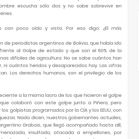
hombre escucha sólo dos y no sabe sobrevivir en
ienes.
s con poco oído y vista. Por eso digo: ¿El más
 de periodistas argentinos de Bolivia, que había ido
s frente al Golpe de estado y que son el 60% de la
as difíciles de agricultura. No se sabe cuántos han
ar, ni cuántos heridos y desaparecidos hay. Las cifras
an. Los derechos humanos, son el privilegio de los
eciente a la misma lacra de los que hicieron el golpe
que colaboró con este golpe junto a Piñera, pero
os golpistas programados por la CÏA y los EEUU, con
 riquezas. Nada dicen, nuestros gobernantes actuales,
l argentino Grabois, que llegó acompañado hasta allí,
menazada, insultada, atacada a empellones, por