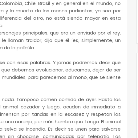
Colombia, Chile, Brasil y en general en el mundo, no
ura y la muerte de los menos pudientes, ya sea por
ndiferencia del otro, no está siendo mayor en esta
a.
rsonajes principales, que era un enviado por el rey,
le llaman traidor, dijo que él ´es, simplemente, un
 de la pelícúla
se con esas palabras. Y jamás podremos decir que
o que debemos evolucionar, educarnos, dejar de ser
mundiales, para parecernos al mono, que se siente
ni nada. Tampoco comen comida de ayer. Hasta los
l animal cazador y luego, acuden de inmediato a
limentan por tandas en la escasez y respetan las
e una naranja, por más hambre que tenga. El animal
 selva se incendia. Es decir se unen para salvarse
en sin chocarse, comunicadas por telepatía. Los