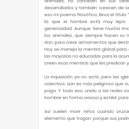
animales, no conciben en sus cer
desarrollados y también carecen de se
eso mi poema filosófico, lleva el título
Es que el hombre está muy lejos d
generosidad. Aunque tiene mucha imag
los animales, que siempre hacen su 
don, para crear armamentos que destr
Hoy se maneja la mentira global para 
las mayorías no educadas para la acumu
creen esas mentiras que les predican y 
La inquisición ya no está, pero las igl
colectiva, aún es más peligrosa que c
paga. Y todo eso, unido a las redes so
hombre en forma viciosa y estéril, para
Así suelen morir niños cuando cruza
elemento que tragan. porque sus padres