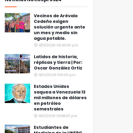
Vecinos de Arévalo
Cedeño exigen
solución urgente ante
un mes y medio sin
agua potable.
8/01/2026 09:43:00 p.m.
Latidos de historia,
réplicas y tierra | Por:
Oscar González Ortiz
8/03/2026 11:16:00 p.m.
Estados Unidos
saquea a Venezuela 13
mil millones de dólares
en petróleo
semestrales
8/01/2026 05:58:00 p.m.
Estudiantes de