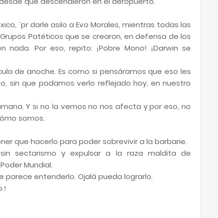
on desde que descendieron en el aeropuerto.
, ´pr darle asilo a Evo Morales, mientras todas las
 Grupos Patéticos que se crearon, en defensa de los
 nada. Por eso, repito: ¡Pobre Mono! ¡Darwin se
elícula de anoche. Es como si pensáramos que eso les
po, sin que podamos verlo reflejado hoy, en nuestro
mana. Y si no la vemos no nos afecta y por eso, no
 cómo somos.
r que hacerlo para poder sobrevivir a la barbarie.
sin sectarismo y expulsar a la raza maldita de
 Poder Mundial.
 parece entenderlo. Ojalá pueda lograrlo.
.!