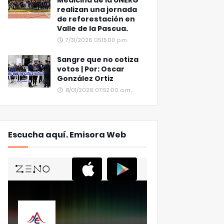
Medicina de la UNERG
realizan una jornada
de reforestación en
Valle de la Pascua.
7/31/2026 05:15:00 p.m.
Sangre que no cotiza
votos | Por: Oscar
González Ortiz
8/01/2026 07:52:00 a.m.
Escucha aquí. Emisora Web