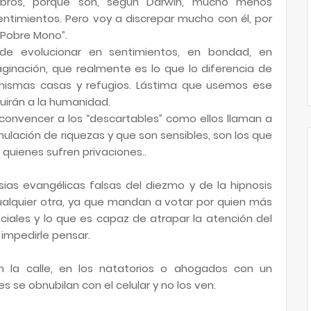
ebros, porque son, según Darwin, mucho menos
ntimientos. Pero voy a discrepar mucho con él, por
 “Pobre Mono”.
e evolucionar en sentimientos, en bondad, en
inación, que realmente es lo que lo diferencia de
mismas casas y refugios. Lástima que usemos ese
uirán a la humanidad.
convencer a los “descartables” como ellos llaman a
lación de riquezas y que son sensibles, son los que
quienes sufren privaciones..
esias evangélicas falsas del diezmo y de la hipnosis
ualquier otra, ya que mandan a votar por quien más
ciales y lo que es capaz de atrapar la atención del
 impedirle pensar.
n la calle, en los natatorios o ahogados con un
 se obnubilan con el celular y no los ven.