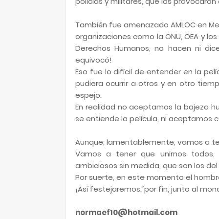
policías y militares, que los provocar
También fue amenazado AMLOC en Mexico
organizaciones como la ONU, OEA y los
Derechos Humanos, no hacen ni dicen
equivocó!
Eso fue lo difícil de entender en la p
pudiera ocurrir a otros y en otro tiem
espejo.
En realidad no aceptamos la bajeza hu
se entiende la película, ni aceptamos
Aunque, lamentablemente, vamos a tene
Vamos a tener que unirnos todos, 
ambiciosos sin medida, que son los del
Por suerte, en este momento el hombre
¡Así festejaremos,´por fin, junto al mono
normaef10@hotmail.com