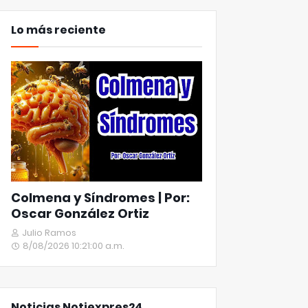
Lo más reciente
Colmena y Síndromes | Por:
Oscar González Ortiz
Julio Ramos
8/08/2026 10:21:00 a.m.
Noticias Notiexpres24