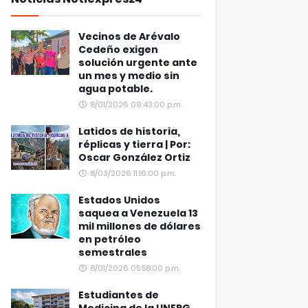
Vecinos de Arévalo
Cedeño exigen
solución urgente ante
un mes y medio sin
agua potable.
8/01/2026 09:43:00 p.m.
Latidos de historia,
réplicas y tierra | Por:
Oscar González Ortiz
8/03/2026 11:16:00 p.m.
Estados Unidos
saquea a Venezuela 13
mil millones de dólares
en petróleo
semestrales
8/01/2026 05:58:00 p.m.
Estudiantes de