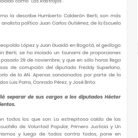
nocido como “Los Rastrojos”.
omo la describe Humberto Calderón Berti, son más
 analista político Juan Carlos Gutiérrez, de la Escuela
Leopoldo López y Juan Guaidó en Bogotá, el geólogo
n Berti, se ha iniciado un tsunami de proporciones
asado 29 de noviembre, y que en sólo horas llega
usas de corrupción del diputado Freddy Superlano,
oría de la AN. Apenas sancionados por parte de la
dos Luis Parra, Conrado Pérez, y José Brito.
ió separar de sus cargos a los diputados Héctor
ientos.
on todos los que son. La estrepitosa caída de las
cuchillo de Voluntad Popular, Primero Justicia y Un
 mismos y luego de todos contra todos, pone en