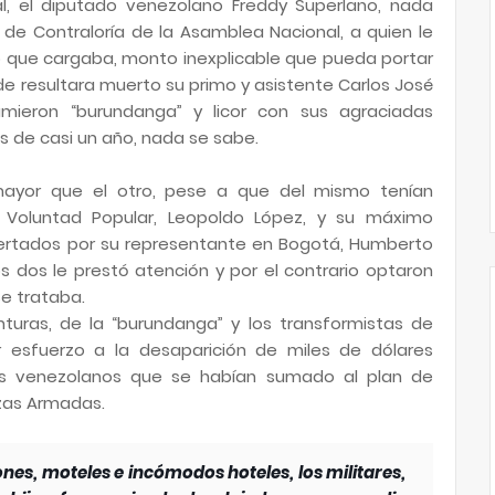
al, el diputado venezolano Freddy Superlano, nada
de Contraloría de la Asamblea Nacional, a quien le
o que cargaba, monto inexplicable que pueda portar
de resultara muerto su primo y asistente Carlos José
mieron “burundanga” y licor con sus agraciadas
 de casi un año, nada se sabe.
 mayor que el otro, pese a que del mismo tenían
 Voluntad Popular, Leopoldo López, y su máximo
lertados por su representante en Bogotá, Humberto
os dos le prestó atención y por el contrario optaron
se trataba.
turas, de la “burundanga” y los transformistas de
r esfuerzo a la desaparición de miles de dólares
ares venezolanos que se habían sumado al plan de
zas Armadas.
ones, moteles e incómodos hoteles, los militares,