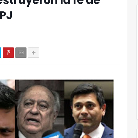
struyeron la fe de
 PJ