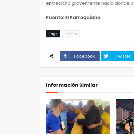
entredicho gravemente hacía donde busc
Fuente: El Parroquiano
Tags
Politica
Facebook
Twitter
Información Similar