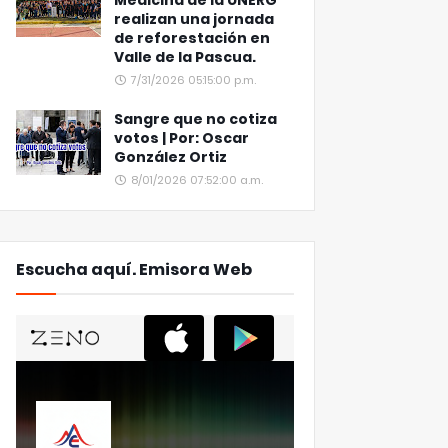
Medicina de la UNERG
realizan una jornada
de reforestación en
Valle de la Pascua.
7/31/2026 05:15:00 p.m.
Sangre que no cotiza
votos | Por: Oscar
González Ortiz
8/01/2026 07:52:00 a.m.
Escucha aquí. Emisora Web