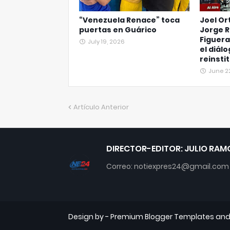
“Venezuela Renace” toca
Joel Or
puertas en Guárico
Jorge R
Figuera
July 19, 2026
el diálo
reinsti
June 2
Artículo Anterior
DIRECTOR-EDITOR: JULIO RAM
Correo: notiexpres24@gmail.com
Design by -
Premium Blogger Templates
an