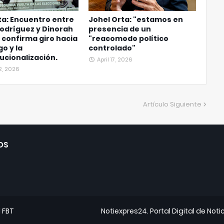
ta: Encuentro entre
Johel Orta: "estamos en
odríguez y Dinorah
presencia de un
 confirma giro hacia
"reacomodo político
go y la
controlado"
tucionalización.
April 17, 2026
2, 2026
Artículo Siguiente
OS
d
FBT
Notiexpres24. Portal Digital de Noti