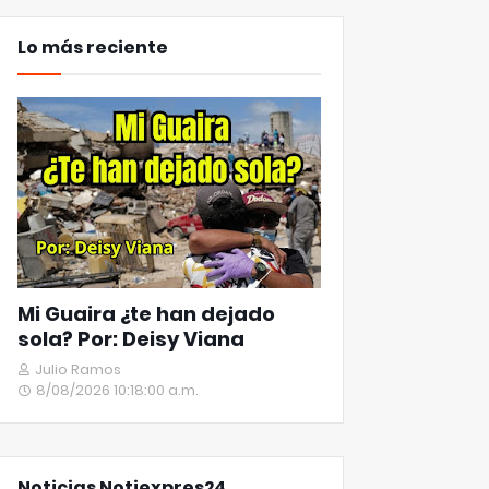
Lo más reciente
Mi Guaira ¿te han dejado
sola? Por: Deisy Viana
Julio Ramos
8/08/2026 10:18:00 a.m.
Noticias Notiexpres24