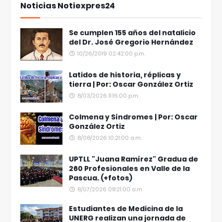
Noticias Notiexpres24
Se cumplen 155 años del natalicio
del Dr. José Gregorio Hernández
10/26/2019 02:42:00 p.m.
Latidos de historia, réplicas y
tierra | Por: Oscar González Ortiz
8/03/2026 11:16:00 p.m.
Colmena y Síndromes | Por: Oscar
González Ortiz
8/08/2026 10:21:00 a.m.
UPTLL "Juana Ramírez" Gradua de
260 Profesionales en Valle de la
Pascua. (+fotos)
8/07/2026 08:21:00 a.m.
Estudiantes de Medicina de la
UNERG realizan una jornada de