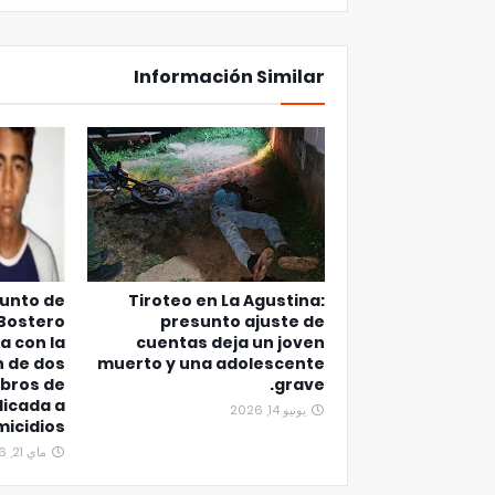
Información Similar
junto de
Tiroteo en La Agustina:
 Bostero
presunto ajuste de
a con la
cuentas deja un joven
n de dos
muerto y una adolescente
bros de
grave.
icada a
يونيو 14, 2026
micidios
ماي 21, 2026