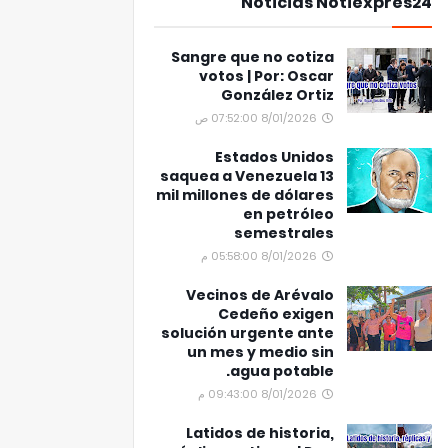
Noticias Notiexpres24
Sangre que no cotiza
votos | Por: Oscar
González Ortiz
8/01/2026 07:52:00 ص
Estados Unidos
saquea a Venezuela 13
mil millones de dólares
en petróleo
semestrales
8/01/2026 05:58:00 م
Vecinos de Arévalo
Cedeño exigen
solución urgente ante
un mes y medio sin
agua potable.
8/01/2026 09:43:00 م
Latidos de historia,