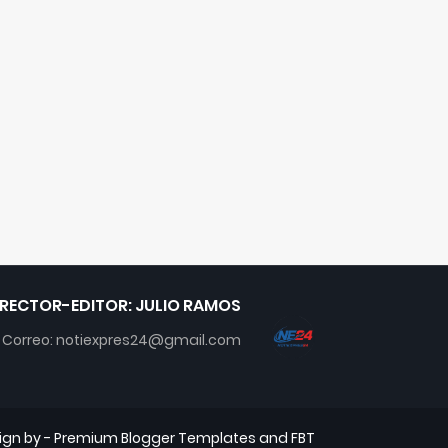
IRECTOR-EDITOR: JULIO RAMOS
Correo: notiexpres24@gmail.com
ign by -
Premium Blogger Templates
and
FBT