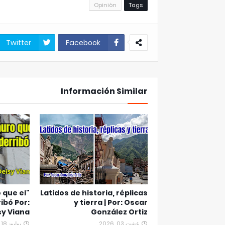
Opiniòn
Tags
Twitter
Facebook
Información Similar
 que el
Latidos de historia, réplicas
ibó Por:
y tierra | Por: Oscar
sy Viana
González Ortiz
غشت 03, 2026
يوليوز 18, 2026