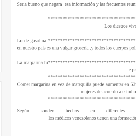
Seria bueno que negara esa información y las frecuentes reun
************************************
Los diestros vi
*************************************************************************Lo de gasolina
en nuestro país es una vulgar grosería ,y todos los cuerpos p
*************************************************************************La margarina fu
e p
************************************
Comer margarina en vez de matequilla puede aumentar en 53%
mujeres de acuerdo a estudi
************************************
Según sondeo hechos en diferentes ce
.
los médicos venezolanos tienen una formación 