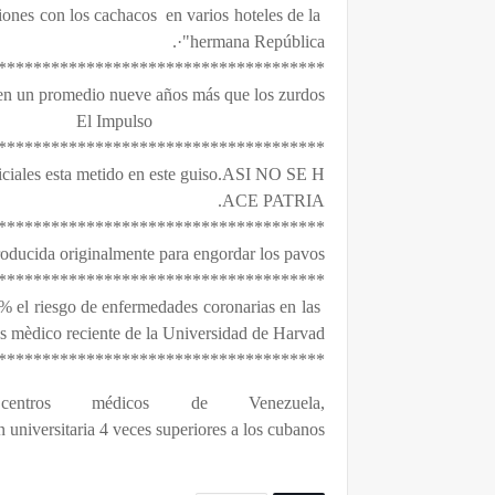
iones con los cachacos en varios hoteles de la
"hermana República·.
*************************************
ven un promedio nueve años más que los zurdos
El Impulso
oliciales esta metido en este guiso.ASI NO SE H
ACE PATRIA.
roducida originalmente para engordar los pavos.
*************************************
 el riesgo de enfermedades coronarias en las
os mèdico reciente de la Universidad de Harvad
*************************************
ntros médicos de Venezuela,
universitaria 4 veces superiores a los cubanos