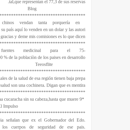
tal,que representan el 77,3 de sus reservas.
Blog
*************************************
 chinos vendan tanta porquería en
 su país aquí lo venden en un dolar y las autori
 gracias y deme mis comisiones es lo que dicen.
*************************************
fuentes medicinal para el 75-
0 % de la poblaciòn de los paises en desarrollo.
Teeosflite
les de la salud de esa región tienen baja prepa
e salud son una cochinera. Digan que es mentira.
*************************************
*9 días puede vivir una cucaracha sin su cabeza,hasta que muere
El Impulso.
*************************************
bia señalan que ex el Gobernador del Edo.
 los cuerpos de seguridad de ese pais.