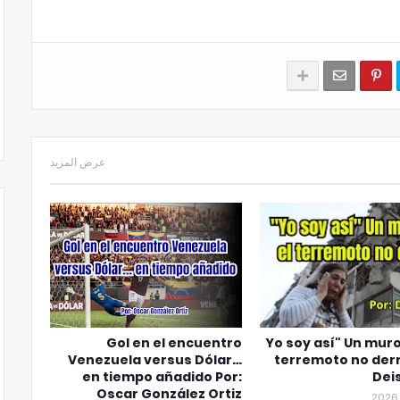
عرض المزيد
Gol en el encuentro
"Yo soy así" Un muro
Venezuela versus Dólar…
terremoto no derr
en tiempo añadido Por:
Dei
Oscar González Ortiz