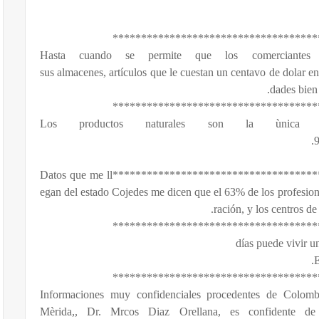
************************************
Hasta cuando se permite que los comerciantes
sus almacenes, artículos que le cuestan un centavo de dolar en
dades bien
************************************
Los productos naturales son la ùnica 
9
*************************************************************************Datos que me ll
egan del estado Cojedes me dicen que el 63% de los profesiona
ración, y los centros d
************************************
************************************
Informaciones muy confidenciales procedentes de Colom
Mèrida,, Dr. Mrcos Diaz Orellana, es confidente de