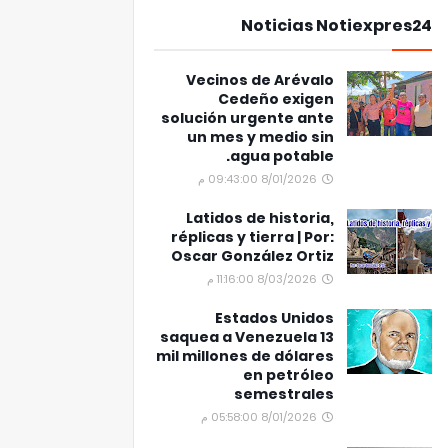
Noticias Notiexpres24
Vecinos de Arévalo
Cedeño exigen
solución urgente ante
un mes y medio sin
agua potable.
8/01/2026 09:43:00 م
Latidos de historia,
réplicas y tierra | Por:
Oscar González Ortiz
8/03/2026 11:16:00 م
Estados Unidos
saquea a Venezuela 13
mil millones de dólares
en petróleo
semestrales
8/01/2026 05:58:00 م