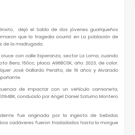
ánsito, dejó el Saldo de dos jóvenes guaríqueños
formaron que la tragedia ocurrió en La población de
ras de la madrugada.
es cruce con calle Esperanza, sector La Loma, cuando
o Bera, 150cc, placa: A96BC0K, año: 2023, de color:
lquer José Gallardo Peralta, de 19 años y Alvarado
ompañante.
cuencia de impactar con un vehículo camioneta,
 AE094BK, conducido por Angel Daniel Saturno Montero
dente fue originada por la ingesta de bebidas
mbos cadáveres fueron trasladados hasta la morgue