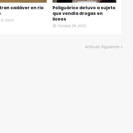
ran cadáver en rio
Poliguárico detuvo a sujeto
o
que vendía drogas en
liceos
21, 2023
October 28, 2022
Artículo Siguiente