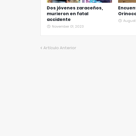
Dos jóvenes zaraceños,
Encuent
murieron en fatal
Orinoc
accidente
August 
November 01, 2023
Artículo Anterior