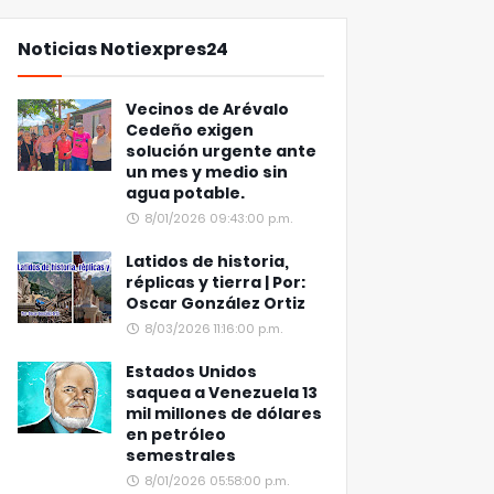
Noticias Notiexpres24
Vecinos de Arévalo
Cedeño exigen
solución urgente ante
un mes y medio sin
agua potable.
8/01/2026 09:43:00 p.m.
Latidos de historia,
réplicas y tierra | Por:
Oscar González Ortiz
8/03/2026 11:16:00 p.m.
Estados Unidos
saquea a Venezuela 13
mil millones de dólares
en petróleo
semestrales
8/01/2026 05:58:00 p.m.