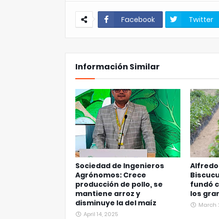
Facebook
Twitter
Información Similar
Sociedad de Ingenieros
Alfred
Agrónomos: Crece
Biscucu
producción de pollo, se
fundó c
mantiene arroz y
los gra
disminuye la del maíz
March 
April 14, 2025