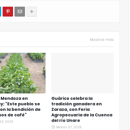
Mostrar más
o Mendoza en
Guárico celebra la
y: “Este pueblo se
tradición ganadera en
on la bendición de
Zaraza, con Feria
nos de café”
Agropecuaria de la Cuenca
del río Unare
23, 2025
March 07, 2025