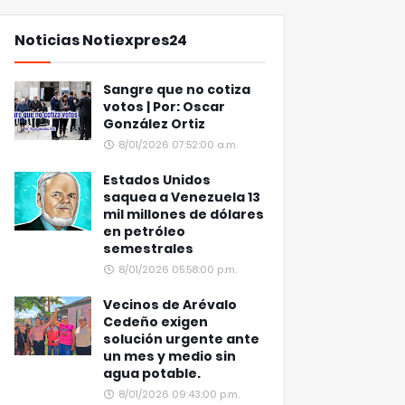
Noticias Notiexpres24
Sangre que no cotiza
votos | Por: Oscar
González Ortiz
8/01/2026 07:52:00 a.m.
Estados Unidos
saquea a Venezuela 13
mil millones de dólares
en petróleo
semestrales
8/01/2026 05:58:00 p.m.
Vecinos de Arévalo
Cedeño exigen
solución urgente ante
un mes y medio sin
agua potable.
8/01/2026 09:43:00 p.m.