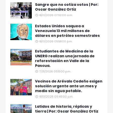
Sangre que no cotiza votos | Por:
Oscar González Ortiz
8/01/2026 07:52:00 a.m.
Estados Unidos saquea a
Venezuela 13 mil millones de
dólares en petróleo semestrales
8/01/2026 05:58:00 p.m.
Estudiantes de Medicina de la
UNERG realizan una jornada de
reforestación en Valle de la
Pascua.
7/31/2026 05:15:00 p.m.
Vecinos de Arévalo Cedeño exigen
solución urgente ante un mes y
medio sin agua potable.
8/01/2026 09:43:00 p.m.
Latidos de historia, réplicas y
tierra | Por: Oscar González Ortiz