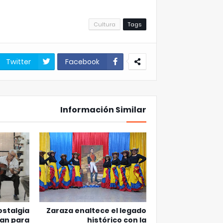
Cultura
Tags
Twitter
Facebook
Información Similar
ostalgia
Zaraza enaltece el legado
zan para
histórico con la