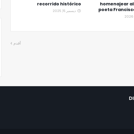
recorrido histórico
homenajear al
poeta Francisc
ديسمبر 15, 2025
أقدم
D