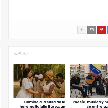
عرض المزيد
Camino a la casa de la
Poesía, música y n
heroína Eulalia Buroz: un
se entrela