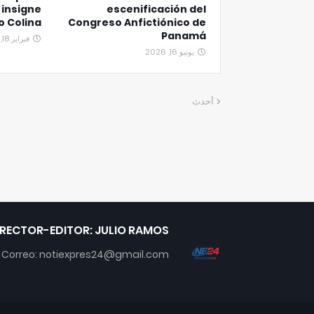
 insigne
escenificación del
o Colina
Congreso Anfictiónico de
Panamá
فبراير 18, 2026
يونيو 16, 2026
أحدث
IRECTOR-EDITOR: JULIO RAMOS
Correo: notiexpres24@gmail.com