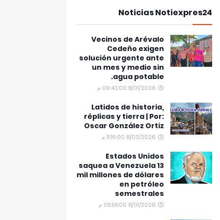
Noticias Notiexpres24
Vecinos de Arévalo
Cedeño exigen
solución urgente ante
un mes y medio sin
agua potable.
8/01/2026 09:43:00 م
Latidos de historia,
réplicas y tierra | Por:
Oscar González Ortiz
8/03/2026 11:16:00 م
Estados Unidos
saquea a Venezuela 13
mil millones de dólares
en petróleo
semestrales
8/01/2026 05:58:00 م