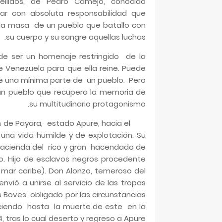
llidos, de Pedro Camejo, conocido
r con absoluta responsabilidad que
 la masa de un pueblo que batallo con
su cuerpo y su sangre aquellas luchas.
de ser un homenaje restringido de la
e Venezuela para que ella reine. Puede
e una mínima parte de un pueblo. Pero
n pueblo que recupera la memoria de
su multitudinario protagonismo.
 de Payara, estado Apure, hacia el
 una vida humilde y de explotación. Su
a hacienda del rico y gran hacendado de
o. Hijo de esclavos negros procedente
, mar caribe). Don Alonzo, temeroso del
nvió a unirse al servicio de las tropas
Boves obligado por las circunstancias
eciendo hasta la muerte de este en la
4, tras lo cual deserto y regreso a Apure.