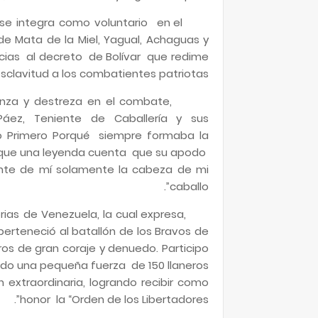
se integra como voluntario en el
de Mata de la Miel, Yagual, Achaguas y
acias al decreto de Bolívar que redime
esclavitud a los combatientes patriotas.
lanza y destreza en el combate,
Páez, Teniente de Caballería y sus
ro Primero Porqué siempre formaba la
unque una leyenda cuenta que su apodo
lante de mí solamente la cabeza de mi
caballo”.
rias de Venezuela, la cual expresa,
perteneció al batallón de los Bravos de
os de gran coraje y denuedo. Participo
ando una pequeña fuerza de 150 llaneros
 extraordinaria, logrando recibir como
honor la “Orden de los Libertadores”.