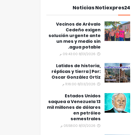
Noticias Notiexpres24
Vecinos de Arévalo
Cedeño exigen
solución urgente ante
un mes y medio sin
agua potable.
8/01/2026 09:43:00 م
Latidos de historia,
réplicas y tierra | Por:
Oscar González Ortiz
8/03/2026 11:16:00 م
Estados Unidos
saquea a Venezuela 13
mil millones de dólares
en petróleo
semestrales
8/01/2026 05:58:00 م