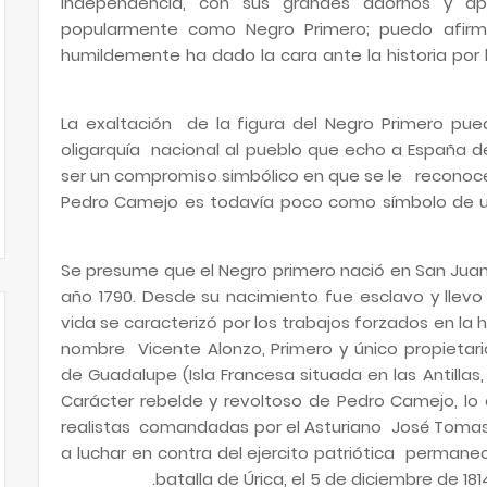
independencia, con sus grandes adornos y ape
popularmente como Negro Primero; puedo afirma
humildemente ha dado la cara ante la historia por
La exaltación de la figura del Negro Primero pue
oligarquía nacional al pueblo que echo a España d
ser un compromiso simbólico en que se le reconoc
Pedro Camejo es todavía poco como símbolo de u
Se presume que el Negro primero nació en San Juan
año 1790. Desde su nacimiento fue esclavo y llevo
vida se caracterizó por los trabajos forzados en l
nombre Vicente Alonzo, Primero y único propietari
de Guadalupe (Isla Francesa situada en las Antillas
Carácter rebelde y revoltoso de Pedro Camejo, lo e
realistas comandadas por el Asturiano José Tomas 
a luchar en contra del ejercito patriótica perman
batalla de Úrica, el 5 de diciembre de 181