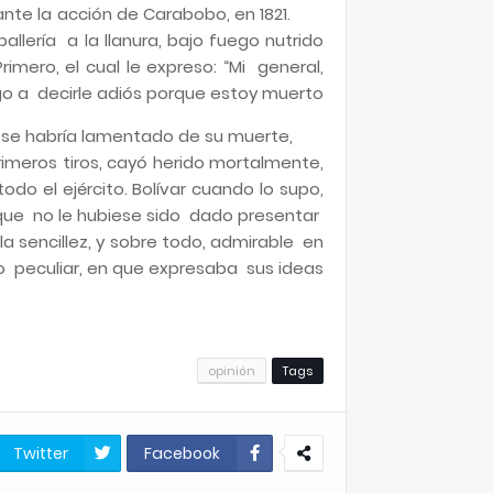
ante la acción de Carabobo, en 1821.
llería a la llanura, bajo fuego nutrido
imero, el cual le expreso: “Mi general,
o a decirle adiós porque estoy muerto”.
 se habría lamentado de su muerte,
 primeros tiros, cayó herido mortalmente,
odo el ejército. Bolívar cuando lo supo,
ue no le hubiese sido dado presentar
a sencillez, y sobre todo, admirable en
lo peculiar, en que expresaba sus ideas”
opinión
Tags
Twitter
Facebook