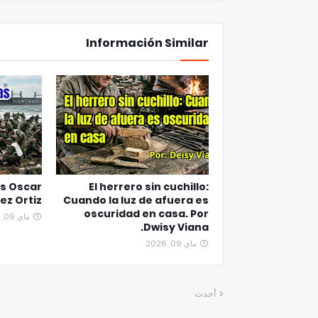
Información Similar
s Oscar
El herrero sin cuchillo:
ez Ortiz
Cuando la luz de afuera es
oscuridad en casa. Por
ماي 09, 2026
Dwisy Viana.
ماي 09, 2026
أحدث