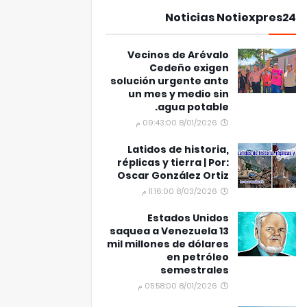
Noticias Notiexpres24
Vecinos de Arévalo
Cedeño exigen
solución urgente ante
un mes y medio sin
agua potable.
8/01/2026 09:43:00 م
Latidos de historia,
réplicas y tierra | Por:
Oscar González Ortiz
8/03/2026 11:16:00 م
Estados Unidos
saquea a Venezuela 13
mil millones de dólares
en petróleo
semestrales
8/01/2026 05:58:00 م