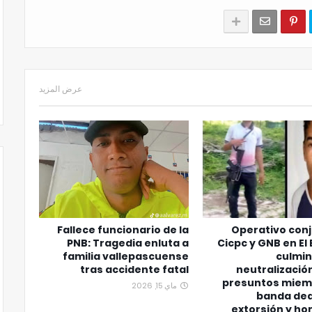
عرض المزيد
Fallece funcionario de la
Operativo con
PNB: Tragedia enluta a
Cicpc y GNB en El
familia vallepascuense
culmin
tras accidente fatal
neutralizació
presuntos miem
ماي 15, 2026
banda ded
extorsión y ho