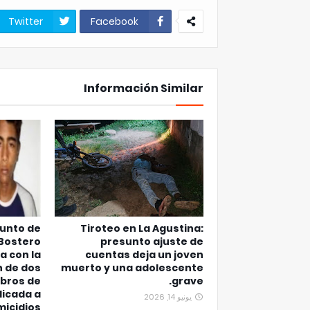
Twitter
Facebook
Información Similar
junto de
Tiroteo en La Agustina:
 Bostero
presunto ajuste de
a con la
cuentas deja un joven
n de dos
muerto y una adolescente
bros de
grave.
icada a
يونيو 14, 2026
micidios