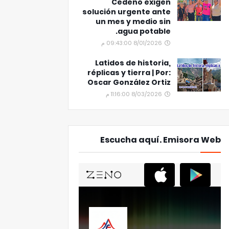
Cedeño exigen
solución urgente ante
un mes y medio sin
agua potable.
8/01/2026 09:43:00 م
Latidos de historia,
réplicas y tierra | Por:
Oscar González Ortiz
8/03/2026 11:16:00 م
Escucha aquí. Emisora Web