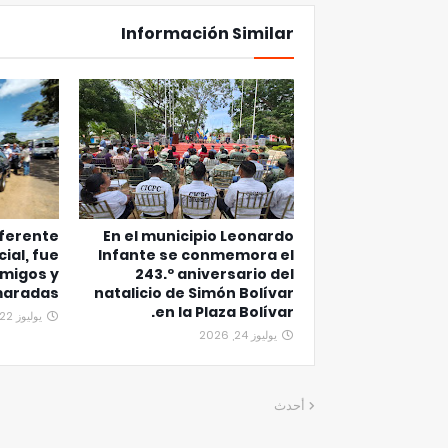
Información Similar
eferente
En el municipio Leonardo
cial, fue
Infante se conmemora el
migos y
243.º aniversario del
aradas.
natalicio de Simón Bolívar
en la Plaza Bolívar.
يوليوز 22, 2026
يوليوز 24, 2026
أحدث