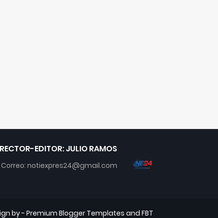
IRECTOR-EDITOR: JULIO RAMOS
Correo: notiexpres24@gmail.com
ign by -
Premium Blogger Templates
and
FBT