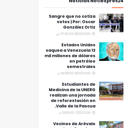
Noticias Notiexpres24
Sangre que no cotiza
votos | Por: Oscar
González Ortiz
8/01/2026 07:52:00 ص
Estados Unidos
saquea a Venezuela 13
mil millones de dólares
en petróleo
semestrales
8/01/2026 05:58:00 م
Estudiantes de
Medicina de la UNERG
realizan una jornada
de reforestación en
Valle de la Pascua.
7/31/2026 05:15:00 م
Vecinos de Arévalo