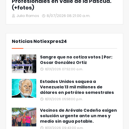
Profesionales en Valle de la Pascua.
(+fotos)
Julio Ramos
8/07/2026 08:21:00 a.m.
Noticias Notiexpres24
Sangre que no cotiza votos | Por:
Oscar González Ortiz
8/01/2026 07:52:00 a.m.
Estados Unidos saquea a
Venezuela 13 mil millones de
dólares en petróleo semestrales
8/01/2026 05:58:00 p.m.
Vecinos de Arévalo Cedeño exigen
solución urgente ante un mes y
medio sin agua potable.
8/01/2026 09:43:00 p.m.