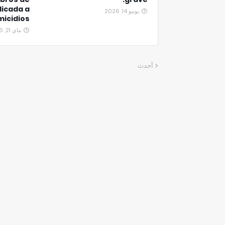
icada a
يونيو 14, 2026
micidios
ماي 21, 2026
أحدث