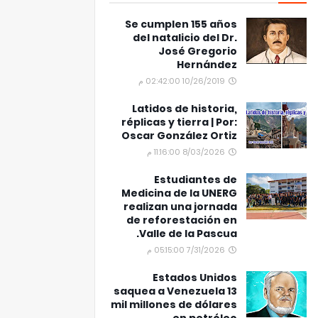
Se cumplen 155 años
del natalicio del Dr.
José Gregorio
Hernández
10/26/2019 02:42:00 م
Latidos de historia,
réplicas y tierra | Por:
Oscar González Ortiz
8/03/2026 11:16:00 م
Estudiantes de
Medicina de la UNERG
realizan una jornada
de reforestación en
Valle de la Pascua.
7/31/2026 05:15:00 م
Estados Unidos
saquea a Venezuela 13
mil millones de dólares