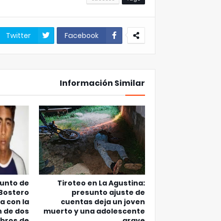
Twitter
Facebook
Información Similar
junto de
Tiroteo en La Agustina:
 Bostero
presunto ajuste de
a con la
cuentas deja un joven
n de dos
muerto y una adolescente
bros de
grave.