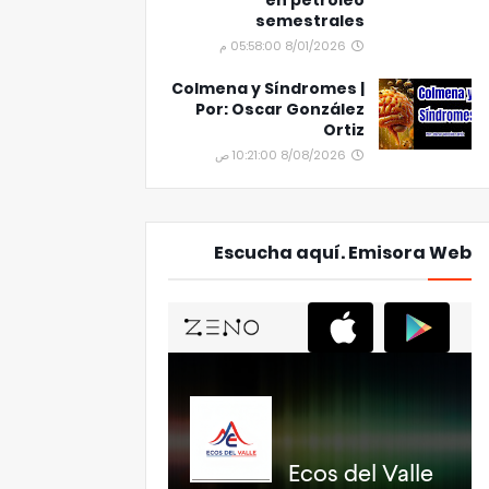
en petróleo
semestrales
8/01/2026 05:58:00 م
Colmena y Síndromes |
Por: Oscar González
Ortiz
8/08/2026 10:21:00 ص
Escucha aquí. Emisora Web