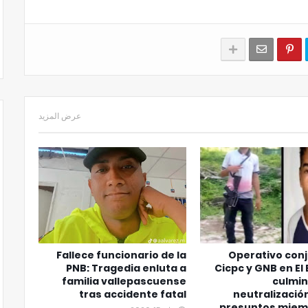
عرض المزيد
Fallece funcionario de la
Operativo con
PNB: Tragedia enluta a
Cicpc y GNB en El
familia vallepascuense
culmin
tras accidente fatal
neutralizació
presuntos miem