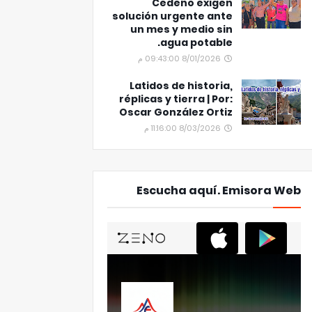
Cedeño exigen
solución urgente ante
un mes y medio sin
agua potable.
8/01/2026 09:43:00 م
Latidos de historia,
réplicas y tierra | Por:
Oscar González Ortiz
8/03/2026 11:16:00 م
Escucha aquí. Emisora Web