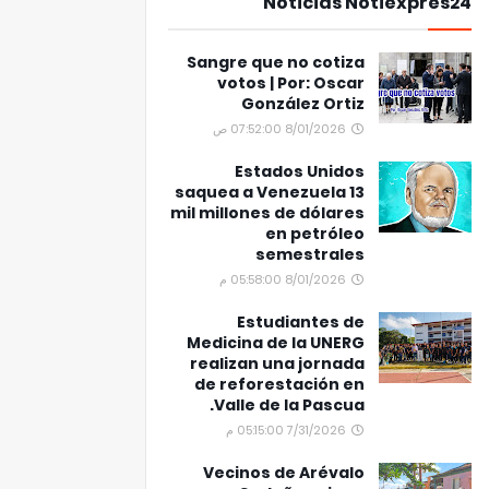
Noticias Notiexpres24
Sangre que no cotiza
votos | Por: Oscar
González Ortiz
8/01/2026 07:52:00 ص
Estados Unidos
saquea a Venezuela 13
mil millones de dólares
en petróleo
semestrales
8/01/2026 05:58:00 م
Estudiantes de
Medicina de la UNERG
realizan una jornada
de reforestación en
Valle de la Pascua.
7/31/2026 05:15:00 م
Vecinos de Arévalo