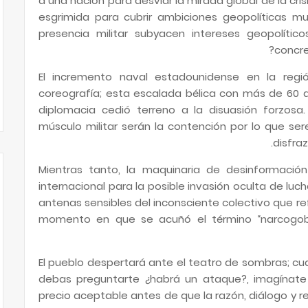
a una nación para desviar la mirada global de la cri
esgrimida para cubrir ambiciones geopolíticas 
presencia militar subyacen intereses geopolítico
concret
El incremento naval estadounidense en la regi
coreografía; esta escalada bélica con más de 60 dí
diplomacia cedió terreno a la disuasión forzosa.
músculo militar serán la contención por lo que ser
disfra
Mientras tanto, la maquinaria de desinformación
internacional para la posible invasión oculta de luch
antenas sensibles del inconsciente colectivo que r
momento en que se acuñó el término “narcogobie
El pueblo despertará ante el teatro de sombras; c
debas preguntarte ¿habrá un ataque?, imagínate
precio aceptable antes de que la razón, diálogo y 