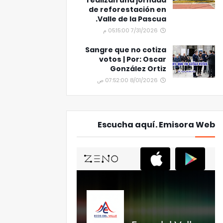
realizan una jornada
de reforestación en
Valle de la Pascua.
7/31/2026 05:15:00 م
Sangre que no cotiza
votos | Por: Oscar
González Ortiz
8/01/2026 07:52:00 ص
Escucha aquí. Emisora Web