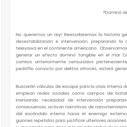
Dominó del
¡No queremos un rey! Reescribiremos la historia ge
desestabilización e intervención, preparando l
televisiva en el continente americano. Observamos
generar un efecto dominó tangible en el mar Cari
correos anteriormente censurados perteneciente
pedófilo convicto por delitos atroces, estará gene
Buscarán válvulas de escape para la crisis interna d
emplean redes sociales como campos de batalla 
insinuando necesidad de intervención preparan
consecuencia, activan narrativas de narcoterrorism
del escándalo interno hacia el enemigo externo
guiones repetidos para justificar ulteriores accione