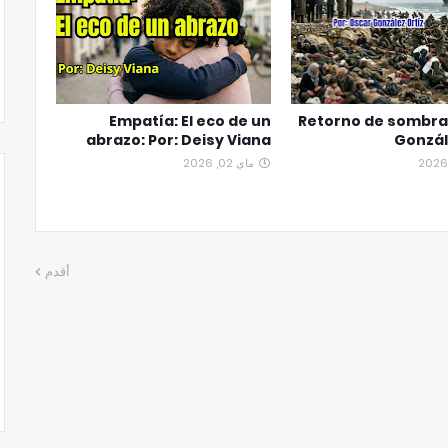
Empatía: El eco de un
Retorno de sombra
abrazo: Por: Deisy Viana
Gonzál
ماي 02, 2026
أقدم