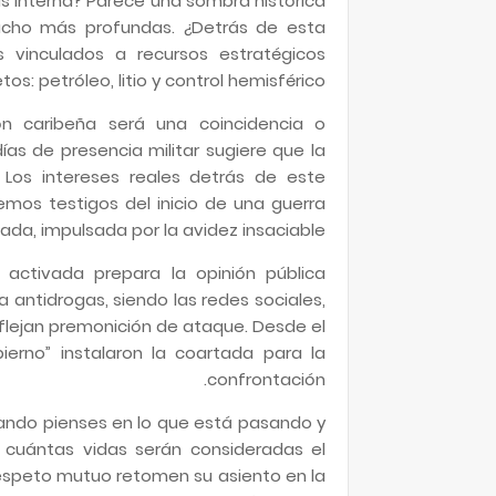
sis interna? Parece una sombra histórica
mucho más profundas. ¿Detrás de esta
s vinculados a recursos estratégicos
os: petróleo, litio y control hemisférico?
ón caribeña será una coincidencia o
as de presencia militar sugiere que la
 Los intereses reales detrás de este
emos testigos del inicio de una guerra
zada, impulsada por la avidez insaciable.
 activada prepara la opinión pública
a antidrogas, siendo las redes sociales,
eflejan premonición de ataque. Desde el
rno” instalaron la coartada para la
confrontación.
uando pienses en lo que está pasando y
 cuántas vidas serán consideradas el
respeto mutuo retomen su asiento en la