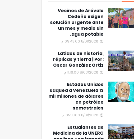
Vecinos de Arévalo
Cedeño exigen
solución urgente ante
un mes y medio sin
agua potable.
8/01/2026 09:43:00 م
Latidos de historia,
réplicas y tierra | Por:
Oscar González Ortiz
8/03/2026 11:16:00 م
Estados Unidos
saquea a Venezuela 13
mil millones de dólares
en petróleo
semestrales
8/01/2026 05:58:00 م
Estudiantes de
Medicina de la UNERG