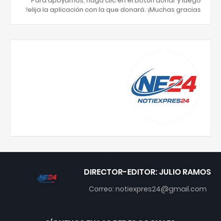
Para apoyarnos, haga clic en el botón donar y luego
elija la aplicación con la que donará. ¡Muchas gracias!
DIRECTOR-EDITOR: JULIO RAMOS
Correo: notiexpres24@gmail.com