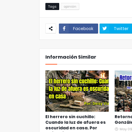
Tags
opinión
Facebook
Twitter
Información Similar
El herrero sin cuchillo:
Retorn
Cuando la luz de afuera es
Gonzále
oscuridad en casa. Por
May 09