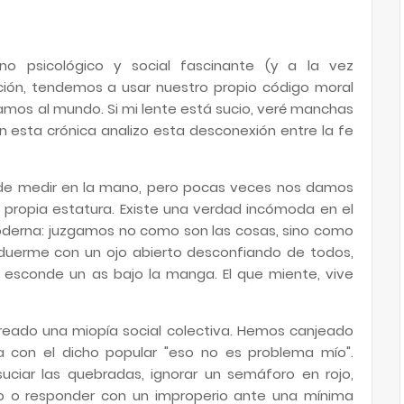
 psicológico y social fascinante (y a la vez
ón, tendemos a usar nuestro propio código moral
amos al mundo. Si mi lente está sucio, veré manchas
n esta crónica analizo esta desconexión entre la fe
de medir en la mano, pero pocas veces nos damos
 propia estatura. Existe una verdad incómoda en el
moderna: juzgamos no como son las cosas, sino como
duerme con un ojo abierto desconfiando de todos,
esconde un as bajo la manga. El que miente, vive
creado una miopía social colectiva. Hemos canjeado
a con el dicho popular "eso no es problema mío".
ciar las quebradas, ignorar un semáforo en rojo,
to o responder con un improperio ante una mínima