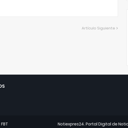
Artículo Siguiente
OS
d
FBT
Notiexpres24. Portal Digital de Noti