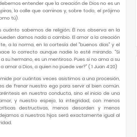
, debemos entender que la creación de Dios no es un
iras, la calle que caminas y, sobre todo, el prójimo
omo tú).
cuánto sabemos de religión; Él nos observa en la
ueden darnos nada a cambio. El amor a la creación
e, a la norma, en la cortesía del "buenos días" y el
hace lo correcto aunque nadie lo esté mirando. "Si
a a su hermano, es un mentiroso. Pues si no ama a su
 amar a Dios, a quien no puede ver?" ( 1 Juan 4:20)
e mide por cuántas veces asistimos a una procesión,
 de frenar nuestro ego para servir al bien común.
ntesis en nuestra conducta, sino el inicio de una
mor, y nuestro espejo, la integridad, con menos
ríticas destructivas, menos desorden y menos
s dejamos a nuestros hijos será exactamente igual al
idad.