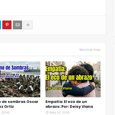
Mostrar más
o de sombras Oscar
Empatía: El eco de un
z Ortiz
abrazo: Por: Deisy Viana
, 2026
May 02, 2026