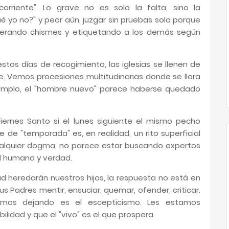
rriente". Lo grave no es solo la falta, sino la
qué yo no?" y peor aún, juzgar sin pruebas solo porque
enerando chismes y etiquetando a los demás según
stos días de recogimiento, las iglesias se llenen de
. Vemos procesiones multitudinarias donde se llora
l templo, el "hombre nuevo" parece haberse quedado
iernes Santo si el lunes siguiente el mismo pecho
e de "temporada" es, en realidad, un rito superficial
 cualquier dogma, no parece estar buscando expertos
dad humana y verdad.
heredarán nuestros hijos, la respuesta no está en
us Padres mentir, ensuciar, quemar, ofender, criticar.
mos dejando es el escepticismo. Les estamos
lidad y que el "vivo" es el que prospera.