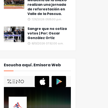
Medicina de la UNERG
realizan una jornada
de reforestación en
Valle de la Pascua.
7/31/2026 05:15:00 p.m.
Sangre que no cotiza
votos | Por: Oscar
González Ortiz
8/01/2026 07:52:00 a.m.
Escucha aquí. Emisora Web