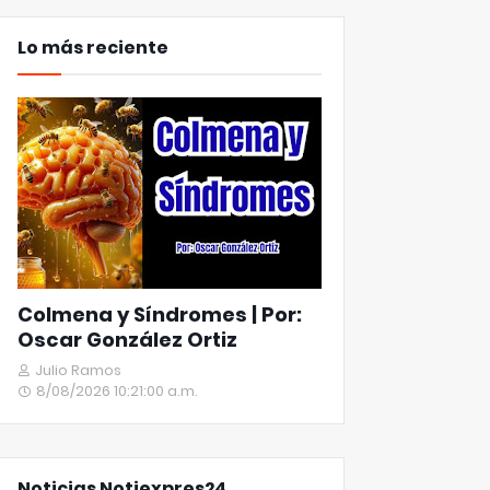
Lo más reciente
Colmena y Síndromes | Por:
Oscar González Ortiz
Julio Ramos
8/08/2026 10:21:00 a.m.
Noticias Notiexpres24