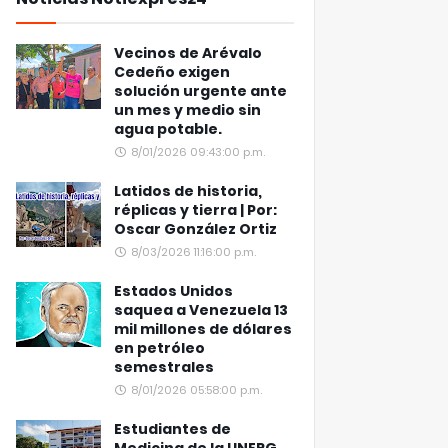
Vecinos de Arévalo
Cedeño exigen
solución urgente ante
un mes y medio sin
agua potable.
8/01/2026 09:43:00 p.m.
Latidos de historia,
réplicas y tierra | Por:
Oscar González Ortiz
8/03/2026 11:16:00 p.m.
Estados Unidos
saquea a Venezuela 13
mil millones de dólares
en petróleo
semestrales
8/01/2026 05:58:00 p.m.
Estudiantes de