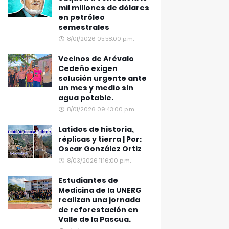
mil millones de dólares
en petróleo
semestrales
8/01/2026 05:58:00 p.m.
Vecinos de Arévalo
Cedeño exigen
solución urgente ante
un mes y medio sin
agua potable.
8/01/2026 09:43:00 p.m.
Latidos de historia,
réplicas y tierra | Por:
Oscar González Ortiz
8/03/2026 11:16:00 p.m.
Estudiantes de
Medicina de la UNERG
realizan una jornada
de reforestación en
Valle de la Pascua.