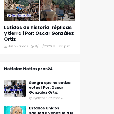
Latidos de historia, réplicas
y tierra | Por: Oscar González
Ortiz
Julio Ramos
8/03/2026 11:16:00 p.m.
Noticias Notiexpres24
Sangre que no cotiza
votos | Por: Oscar
González Ortiz
8/01/2026 07:52:00 a.m.
Estados Unidos
saquea a Venezuela 13