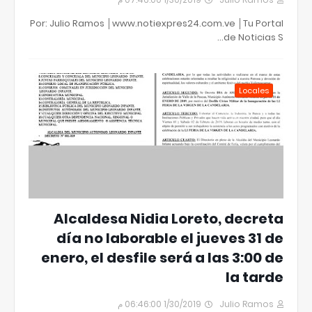
Por: Julio Ramos │www.notiexpres24.com.ve │Tu Portal
de Noticias S…
Locales
Alcaldesa Nidia Loreto, decreta
día no laborable el jueves 31 de
enero, el desfile será a las 3:00 de
la tarde
1/30/2019 06:46:00 م
Julio Ramos