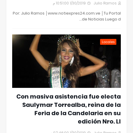
1/30/2019 10:51:00 م
Julio Ramos
Por: Julio Ramos │www.notiexpres24.com.ve │Tu Portal
de Noticias Luego d…
Locales
Con masiva asistencia fue electa
Saulymar Torrealba, reina de la
Feria de la Candelaria en su
edición Nro. LI
1/30/2019 07:46:00 م
Julio Ramos