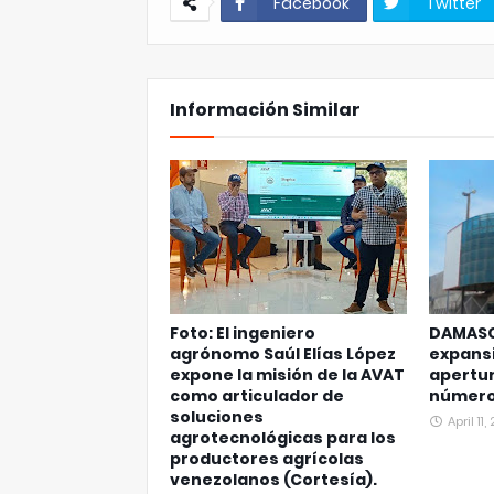
Facebook
Twitter
Información Similar
Foto: El ingeniero
DAMASC
agrónomo Saúl Elías López
expansi
expone la misión de la AVAT
apertur
como articulador de
número 
soluciones
April 11
agrotecnológicas para los
productores agrícolas
venezolanos (Cortesía).