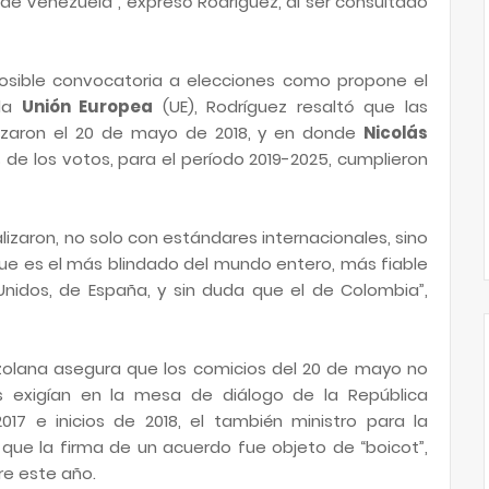
 de Venezuela”, expresó Rodríguez, al ser consultado
osible convocatoria a elecciones como propone el
 la
Unión Europea
(UE), Rodríguez resaltó que las
lizaron el 20 de mayo de 2018, y en donde
Nicolás
 de los votos, para el período 2019-2025, cumplieron
alizaron, no solo con estándares internacionales, sino
que es el más blindado del mundo entero, más fiable
Unidos, de España, y sin duda que el de Colombia”,
zolana asegura que los comicios del 20 de mayo no
s exigían en la mesa de diálogo de la República
17 e inicios de 2018, el también ministro para la
que la firma de un acuerdo fue objeto de “boicot”,
re este año.