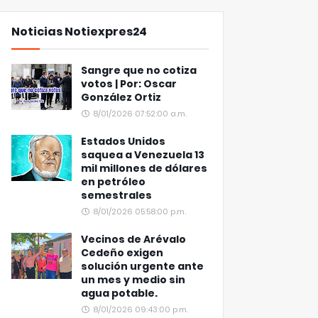
Noticias Notiexpres24
Sangre que no cotiza
votos | Por: Oscar
González Ortiz
8/01/2026 07:52:00 a.m.
Estados Unidos
saquea a Venezuela 13
mil millones de dólares
en petróleo
semestrales
8/01/2026 05:58:00 p.m.
Vecinos de Arévalo
Cedeño exigen
solución urgente ante
un mes y medio sin
agua potable.
8/01/2026 09:43:00 p.m.