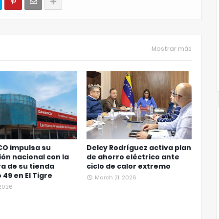
Mostrar más
O impulsa su
Delcy Rodríguez activa plan
ón nacional con la
de ahorro eléctrico ante
a de su tienda
ciclo de calor extremo
49 en El Tigre
March 21, 2026
, 2026