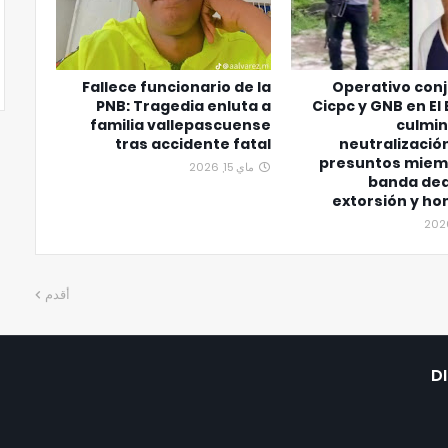
Fallece funcionario de la
Operativo con
PNB: Tragedia enluta a
Cicpc y GNB en El
familia vallepascuense
culmin
tras accidente fatal
neutralizació
presuntos miem
ماي 15, 2026
banda ded
extorsión y ho
أقدم
D