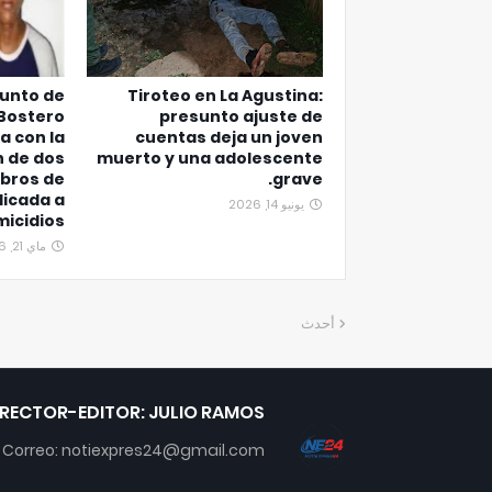
junto de
Tiroteo en La Agustina:
 Bostero
presunto ajuste de
a con la
cuentas deja un joven
n de dos
muerto y una adolescente
bros de
grave.
icada a
يونيو 14, 2026
micidios
ماي 21, 2026
أحدث
IRECTOR-EDITOR: JULIO RAMOS
Correo: notiexpres24@gmail.com