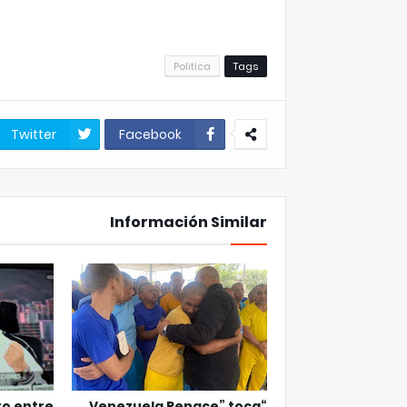
Politica
Tags
Twitter
Facebook
Información Similar
ro entre
“Venezuela Renace” toca