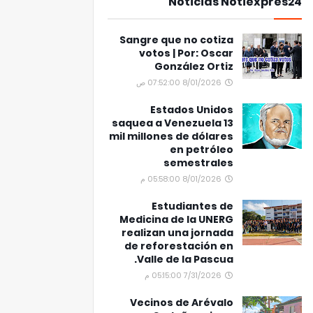
Noticias Notiexpres24
Sangre que no cotiza
votos | Por: Oscar
González Ortiz
8/01/2026 07:52:00 ص
Estados Unidos
saquea a Venezuela 13
mil millones de dólares
en petróleo
semestrales
8/01/2026 05:58:00 م
Estudiantes de
Medicina de la UNERG
realizan una jornada
de reforestación en
Valle de la Pascua.
7/31/2026 05:15:00 م
Vecinos de Arévalo