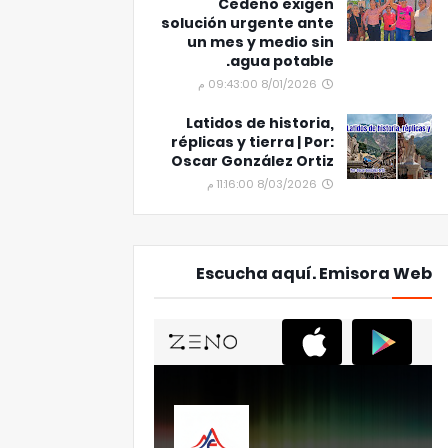
Cedeño exigen
solución urgente ante
un mes y medio sin
agua potable.
8/01/2026 09:43:00 م
Latidos de historia,
réplicas y tierra | Por:
Oscar González Ortiz
8/03/2026 11:16:00 م
Escucha aquí. Emisora Web