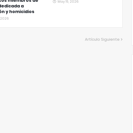
tos miembros de
May 15, 2026
dedicada a
ón y homicidios
, 2026
Artículo Siguiente