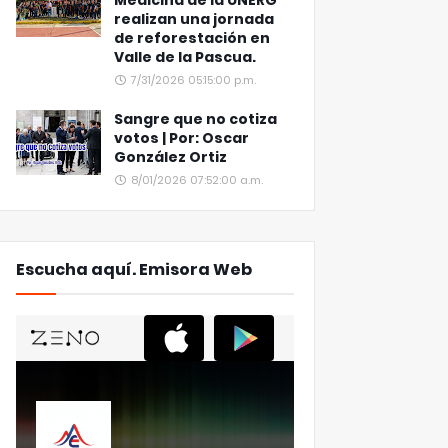
Medicina de la UNERG
realizan una jornada
de reforestación en
Valle de la Pascua.
7/31/2026 05:15:00 p.m.
Sangre que no cotiza
votos | Por: Oscar
González Ortiz
8/01/2026 07:52:00 a.m.
Escucha aquí. Emisora Web