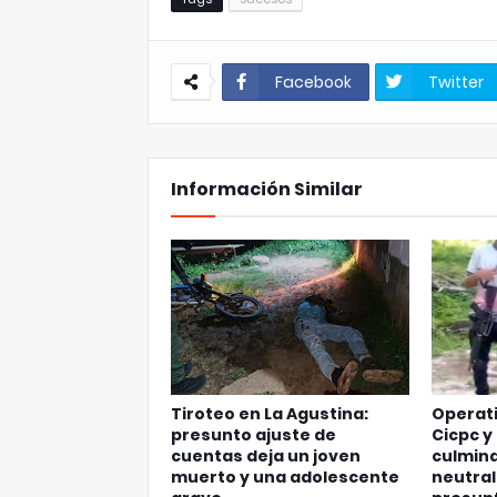
Facebook
Twitter
Información Similar
Tiroteo en La Agustina:
Operati
presunto ajuste de
Cicpc y
cuentas deja un joven
culmina
muerto y una adolescente
neutral