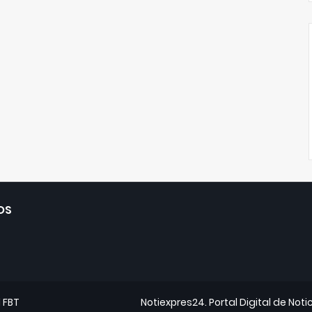
OS
d
FBT
Notiexpres24. Portal Digital de Noti