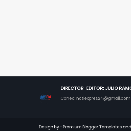
DIRECTOR-EDITOR: JULIO RAM
Correo: notiexpres24@gmail.com
Design by -
Premium Blogger Templates
an