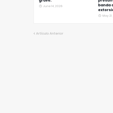
grave.
presun
banda 
June 14, 2026
extorsi
May 21
Artículo Anterior