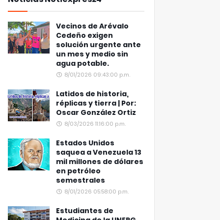
Vecinos de Arévalo
Cedeño exigen
solución urgente ante
un mes y medio sin
agua potable.
8/01/2026 09:43:00 p.m.
Latidos de historia,
réplicas y tierra | Por:
Oscar González Ortiz
8/03/2026 11:16:00 p.m.
Estados Unidos
saquea a Venezuela 13
mil millones de dólares
en petróleo
semestrales
8/01/2026 05:58:00 p.m.
Estudiantes de