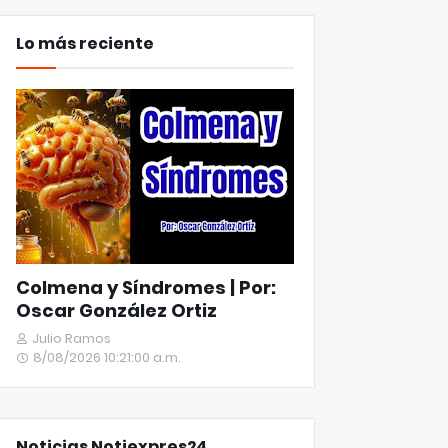
Lo más reciente
Colmena y Síndromes | Por:
Oscar González Ortiz
Julio Ramos
8/08/2026 10:21:00 a.m.
Noticias Notiexpres24