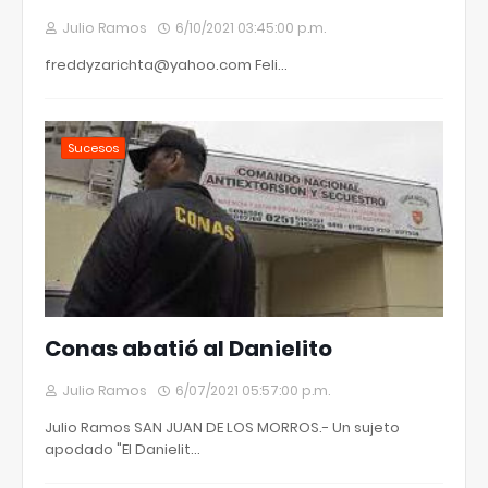
Julio Ramos
6/10/2021 03:45:00 p.m.
freddyzarichta@yahoo.com Feli…
Sucesos
Conas abatió al Danielito
Julio Ramos
6/07/2021 05:57:00 p.m.
Julio Ramos SAN JUAN DE LOS MORROS.- Un sujeto
apodado "El Danielit…