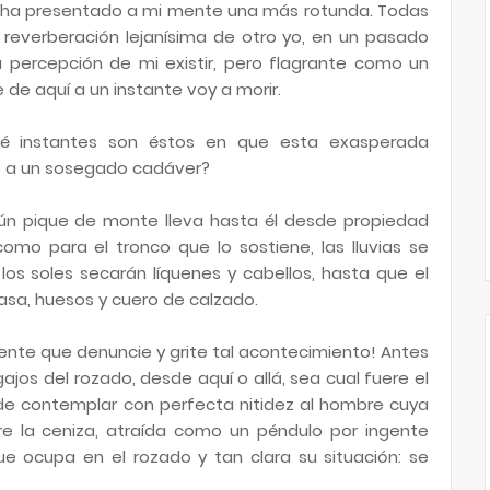
se ha presentado a mi mente una más rotunda. Todas
 reverberación lejanísima de otro yo, en un pasado
percepción de mi existir, pero flagrante como un
 de aquí a un instante voy a morir.
é instantes son éstos en que esta exasperada
so a un sosegado cadáver?
ún pique de monte lleva hasta él desde propiedad
como para el tronco que lo sostiene, las lluvias se
os soles secarán líquenes y cabellos, hasta que el
asa, huesos y cuero de calzado.
ente que denuncie y grite tal acontecimiento! Antes
gajos del rozado, desde aquí o allá, sea cual fuere el
de contemplar con perfecta nitidez al hombre cuya
e la ceniza, atraída como un péndulo por ingente
e ocupa en el rozado y tan clara su situación: se