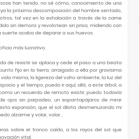
scas han tenido, no sé cómo, conocimiento de una
o ya la próxima descomposición del hombre sentado,
tros, tal vez en la exhalación a través de la carne
ido sin demora y revolotean sin prisa, midiendo con
 la suerte acaba de deparar a sus huevos.
oficio más lucrativo.
a de resistir se aplaca y cede el paso a una beata
nto fijo en la tierra, arraigado a ella por gravísima
 vida misma, la ligereza del vaho ambiente, la luz del
spacio y el tiempo, puedo ir aquí, allá, a este árbol, a
a, como un recuerdo de remoto existir, puedo todavía
de ojos sin parpadeo, un espantapájaros de mirar
e esta expansión, que el sol dilata desmenuzando mi
uedo alzarme y volar, volar…
s sobre el tronco caído, a los rayos del sol que
ovación vital.