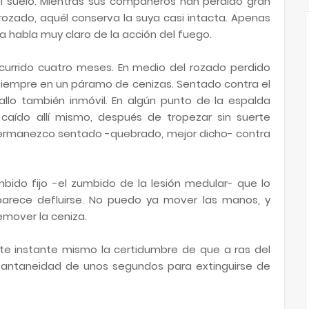
l suelo. Mientras sus compañeros han perdido gran
 rozado, aquél conserva la suya casi intacta. Apenas
da habla muy claro de la acción del fuego.
scurrido cuatro meses. En medio del rozado perdido
 siempre en un páramo de cenizas. Sentado contra el
allo también inmóvil. En algún punto de la espalda
caído allí mismo, después de tropezar sin suerte
 permanezco sentado -quebrado, mejor dicho- contra
bido fijo -el zumbido de la lesión medular- que lo
parece defluirse. No puedo ya mover las manos, y
mover la ceniza.
ste instante mismo la certidumbre de que a ras del
tantaneidad de unos segundos para extinguirse de