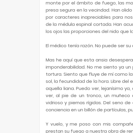
monte por el ámbito de fuego, las mo
presa segura en la vecindad. Han olid
por caracteres inapreciables para noso
de la médula espinal cortada. Han acud
los ojos las proporciones del nido que
El médico tenía razón. No puede ser su 
Mas he aquí que esta ansia desesperad
imponderabilidad. No me siento ya un pu
tortura. Siento que fluye de mí como la
sol, la fecundidad de la hora. Libre del e
aquella liana. Puedo ver, lejanísimo y
ver, al pie de un tronco, un muñeco 
vidrioso y piernas rígidas. Del seno d
conciencia en un billón de partículas, p
Y vuelo, y me poso con mis compañera
prestan su fuego a nuestra obra de ren