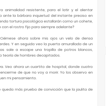
 animalidad resistente, para el latir y el alentar
 ante la bárbara inquietud del instante preciso en
menda tortura psicológica estallarán como un cohete,
con el rostro fijo para siempre adelante?
Ciérnese ahora sobre mis ojos un velo de densa
erdes. Y en seguida veo la puerta amurallada de un
as sale a escape una tropilla de potros blancos,
na teoría de hombres decapitados.
 ya. Veo ahora un cuartito de hospital, donde cuatro
ncerme de que no voy a morir. Yo los observo en
siguen mi pensamiento.
e queda más prueba de convicción que la jaulita de