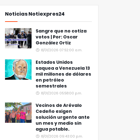
Noticias Notiexpres24
Sangre que no cotiza
votos | Por: Oscar
González Ortiz
8/01/2026 07:52:00 a.m.
Estados Unidos
saquea a Venezuela 13
mil millones de dólares
en petróleo
semestrales
8/01/2026 05:58:00 p.m.
Vecinos de Arévalo
Cedeño exigen
solución urgente ante
un mes y medio sin
agua potable.
8/01/2026 09:43:00 p.m.