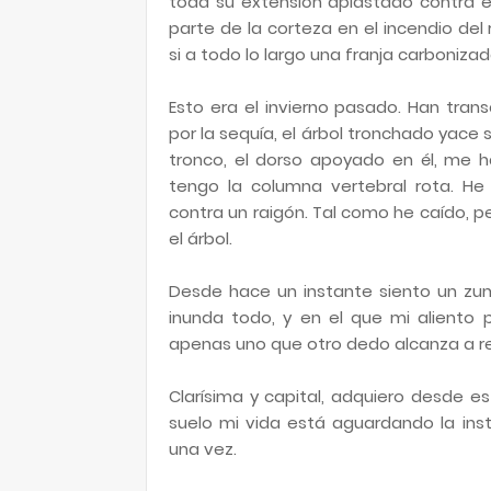
toda su extensión aplastado contra e
parte de la corteza en el incendio del
si a todo lo largo una franja carboniza
Esto era el invierno pasado. Han tran
por la sequía, el árbol tronchado yace
tronco, el dorso apoyado en él, me h
tengo la columna vertebral rota. He 
contra un raigón. Tal como he caído,
el árbol.
Desde hace un instante siento un zum
inunda todo, y en el que mi aliento 
apenas uno que otro dedo alcanza a re
Clarísima y capital, adquiero desde e
suelo mi vida está aguardando la ins
una vez.