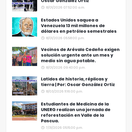
Oscar González Ortiz
8/01/2026 07:52:00 a.m.
Estados Unidos saquea a
Venezuela 13 mil millones de
dólares en petróleo semestrales
8/01/2026 05:58:00 p.m.
Vecinos de Arévalo Cedeño exigen
solución urgente ante un mes y
medio sin agua potable.
8/01/2026 09:43:00 p.m.
Latidos de historia, réplicas y
tierra | Por: Oscar González Ortiz
8/03/2026 11:16:00 p.m.
Estudiantes de Medicina de la
UNERG realizan una jornada de
reforestación en Valle de la
Pascua.
7/31/2026 05:15:00 p.m.