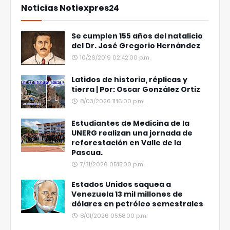
Noticias Notiexpres24
Se cumplen 155 años del natalicio
del Dr. José Gregorio Hernández
10/26/2019 02:42:00 p.m.
Latidos de historia, réplicas y
tierra | Por: Oscar González Ortiz
8/03/2026 11:16:00 p.m.
Estudiantes de Medicina de la
UNERG realizan una jornada de
reforestación en Valle de la
Pascua.
7/31/2026 05:15:00 p.m.
Estados Unidos saquea a
Venezuela 13 mil millones de
dólares en petróleo semestrales
8/01/2026 05:58:00 p.m.