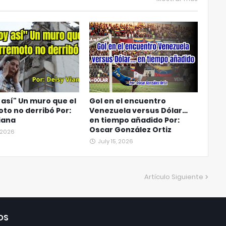
 así" Un muro que el
Gol en el encuentro
to no derribó Por:
Venezuela versus Dólar…
iana
en tiempo añadido Por:
Oscar González Ortiz
, 2026
July 15, 2026
Artículo Siguiente
OS