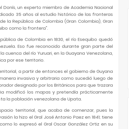
el Donís, un experto miembro de Academia Nacional
icado 35 años al estudio histórico de las fronteras
n de la República de Colombia (Gran Colombia), Gran
uibo como la frontera".
ública de Colombia en 1830, el río Esequibo quedó
nezuela. Eso fue reconocido durante gran parte del
la cuenca del río Yuruari, en la Guayana Venezolana,
a por ese territorio.
erritorial, a partir de entonces el gobierno de Guyana
manera invasiva y arbitraria como sucedió luego de
rador designado por los Británicos para que trazara
taña modificó los mapas y pretendía prácticamente
hasta la población venezolana de Upata.
spacio territorial, que acaba de comenzar, pues la
sión la hizo el Gral José Antonio Paez en 1841; tiene
como lo expresó el Gral Oscar González Ortiz en su