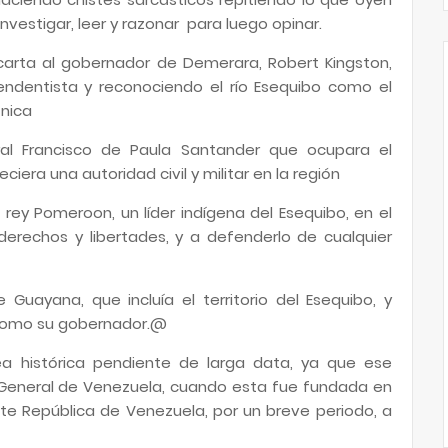
investigar, leer y razonar para luego opinar.
a carta al gobernador de Demerara, Robert Kingston,
pendentista y reconociendo el río Esequibo como el
ánica
ral Francisco de Paula Santander que ocupara el
eciera una autoridad civil y militar en la región
l rey Pomeroon, un líder indígena del Esequibo, en el
rechos y libertades, y a defenderlo de cualquier
e Guayana, que incluía el territorio del Esequibo, y
 como su gobernador.@
a histórica pendiente de larga data, ya que ese
a General de Venezuela, cuando esta fue fundada en
nte República de Venezuela, por un breve periodo, a