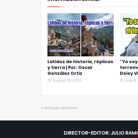
Latidos de historia, réplicas
"Yo soy
y tierra | Por: Oscar
terremo
González Ortiz
Deisy V
August 03, 2026
July 18
Artículo Anterior
DIRECTOR-EDITOR: JULIO RAM