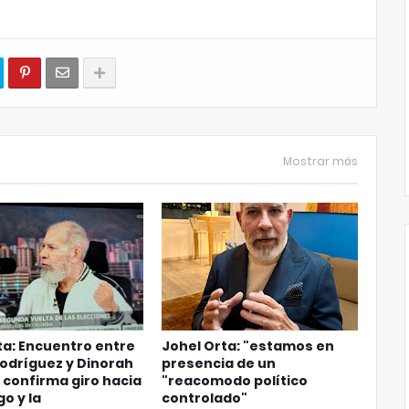
Mostrar más
ta: Encuentro entre
Johel Orta: "estamos en
odríguez y Dinorah
presencia de un
 confirma giro hacia
"reacomodo político
go y la
controlado"