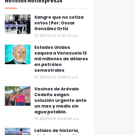
Noticias Notiexpres24
Sangre que no cotiza
votos | Por: Oscar
González Ortiz
8/01/2026 07:52:00 a.m.
Estados Unidos
saquea a Venezuela 13
mil millones de dólares
en petróleo
semestrales
8/01/2026 05:58:00 p.m.
Vecinos de Arévalo
Cedeño exigen
solución urgente ante
un mes y medio sin
agua potable.
8/01/2026 09:43:00 p.m.
Latidos de historia,