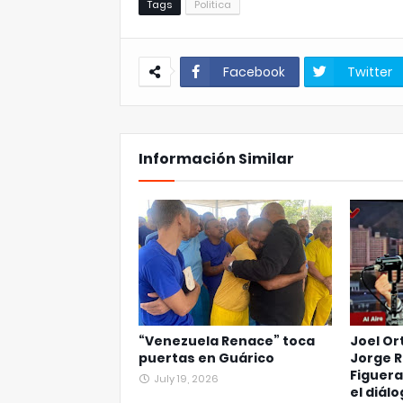
Tags
Politica
Facebook
Twitter
Información Similar
“Venezuela Renace” toca
Joel Or
puertas en Guárico
Jorge R
Figuera
July 19, 2026
el diálo