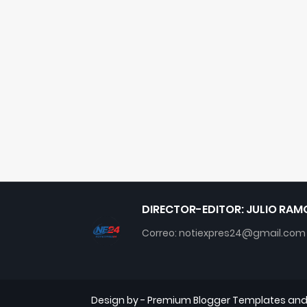
DIRECTOR-EDITOR: JULIO RAM
Correo: notiexpres24@gmail.com
Design by -
Premium Blogger Templates
an