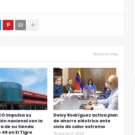
Mostrar más
O impulsa su
Delcy Rodríguez activa plan
ón nacional con la
de ahorro eléctrico ante
a de su tienda
ciclo de calor extremo
49 en El Tigre
March 21, 2026