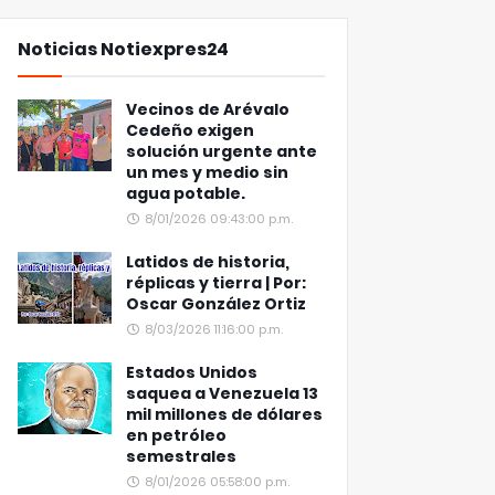
Noticias Notiexpres24
Vecinos de Arévalo
Cedeño exigen
solución urgente ante
un mes y medio sin
agua potable.
8/01/2026 09:43:00 p.m.
Latidos de historia,
réplicas y tierra | Por:
Oscar González Ortiz
8/03/2026 11:16:00 p.m.
Estados Unidos
saquea a Venezuela 13
mil millones de dólares
en petróleo
semestrales
8/01/2026 05:58:00 p.m.