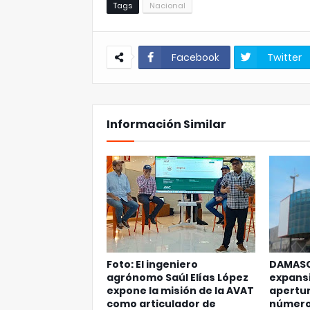
Tags
Nacional
Facebook
Twitter
Información Similar
Foto: El ingeniero
DAMASC
agrónomo Saúl Elías López
expansi
expone la misión de la AVAT
apertur
como articulador de
número 