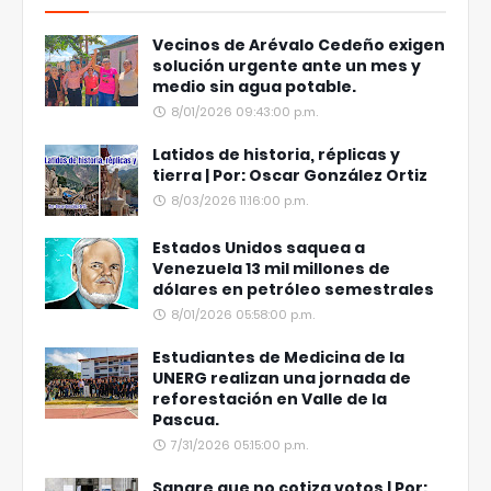
Vecinos de Arévalo Cedeño exigen
solución urgente ante un mes y
medio sin agua potable.
8/01/2026 09:43:00 p.m.
Latidos de historia, réplicas y
tierra | Por: Oscar González Ortiz
8/03/2026 11:16:00 p.m.
Estados Unidos saquea a
Venezuela 13 mil millones de
dólares en petróleo semestrales
8/01/2026 05:58:00 p.m.
Estudiantes de Medicina de la
UNERG realizan una jornada de
reforestación en Valle de la
Pascua.
7/31/2026 05:15:00 p.m.
Sangre que no cotiza votos | Por: