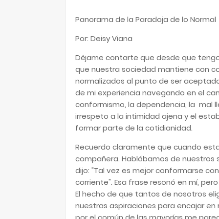
Panorama de la Paradoja de lo Normal
Por: Deisy Viana
Déjame contarte que desde que tengo m
que nuestra sociedad mantiene con c
normalizados al punto de ser aceptados
de mi experiencia navegando en el ca
conformismo, la dependencia, la mal lla
irrespeto a la intimidad ajena y el esta
formar parte de la cotidianidad.
Recuerdo claramente que cuando estab
compañera. Hablábamos de nuestros su
dijo: "Tal vez es mejor conformarse con
corriente". Esa frase resonó en mí, pe
El hecho de que tantos de nosotros el
nuestras aspiraciones para encajar en 
por el común de las mayorías me pareci