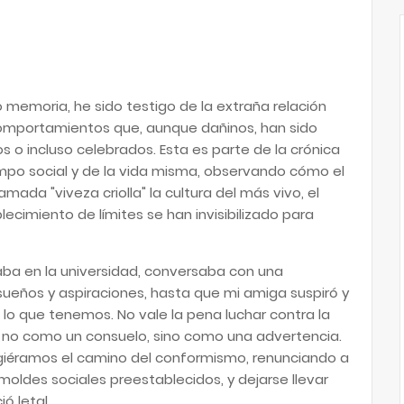
emoria, he sido testigo de la extraña relación
omportamientos que, aunque dañinos, han sido
 o incluso celebrados. Esta es parte de la crónica
mpo social y de la vida misma, observando cómo el
mada "viveza criolla" la cultura del más vivo, el
blecimiento de límites se han invisibilizado para
a en la universidad, conversaba con una
eños y aspiraciones, hasta que mi amiga suspiró y
 lo que tenemos. No vale la pena luchar contra la
ro no como un consuelo, sino como una advertencia.
igiéramos el camino del conformismo, renunciando a
moldes sociales preestablecidos, y dejarse llevar
ó letal.