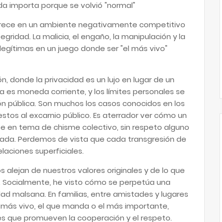
da importa porque se volvió "normal"
crece en un ambiente negativamente competitivo
gridad. La malicia, el engaño, la manipulación y la
egítimas en un juego donde ser "el más vivo"
ón, donde la privacidad es un lujo en lugar de un
na es moneda corriente, y los límites personales se
ión pública. Son muchos los casos conocidos en los
tos al excarnio público. Es aterrador ver cómo un
te en tema de chisme colectivo, sin respeto alguno
crada. Perdemos de vista que cada transgresión de
elaciones superficiales.
 alejan de nuestros valores originales y de lo que
. Socialmente, he visto cómo se perpetúa una
ad malsana. En familias, entre amistades y lugares
l más vivo, el que manda o el más importante,
s que promueven la cooperación y el respeto.