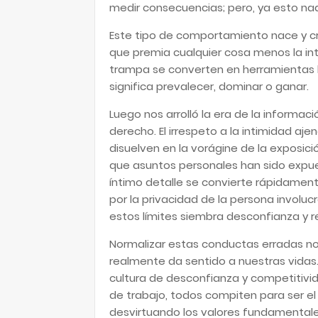
medir consecuencias; pero, ya esto na
Este tipo de comportamiento nace y 
que premia cualquier cosa menos la inte
trampa se converten en herramientas l
significa prevalecer, dominar o ganar.
Luego nos arrolló la era de la informaci
derecho. El irrespeto a la intimidad aje
disuelven en la vorágine de la exposic
que asuntos personales han sido expues
íntimo detalle se convierte rápidamen
por la privacidad de la persona involu
estos límites siembra desconfianza y r
Normalizar estas conductas erradas nos
realmente da sentido a nuestras vidas
cultura de desconfianza y competitivid
de trabajo, todos compiten para ser e
desvirtuando los valores fundamentale