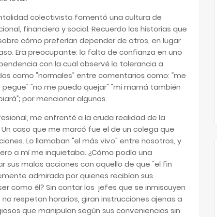
talidad colectivista fomentó una cultura de
nal, financiera y social. Recuerdo las historias que
bre cómo preferían depender de otros, en lugar
caso. Era preocupante; la falta de confianza en uno
endencia con la cual observé la tolerancia a
cados como "normales" entre comentarios como: "me
e pegue" "no me puedo quejar" "mi mamá también
biará"; por mencionar algunos.
sional, me enfrenté a la cruda realidad de la
ivo. Un caso que me marcó fue el de un colega que
iones. Lo llamaban "el más vivo" entre nosotros, y
 pero a mí me inquietaba. ¿Cómo podía una
ar sus malas acciones con aquello de que "el fin
temente admirada por quienes recibían sus
er como él? Sin contar los jefes que se inmiscuyen
 no respetan horarios, giran instrucciones ajenas a
igiosos que manipulan según sus conveniencias sin