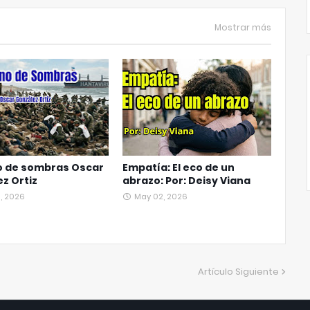
Mostrar más
o de sombras Oscar
Empatía: El eco de un
z Ortiz
abrazo: Por: Deisy Viana
, 2026
May 02, 2026
Artículo Siguiente