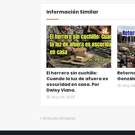
Información Similar
El herrero sin cuchillo:
Retorn
Cuando la luz de afuera es
Gonzále
oscuridad en casa. Por
May 09
Dwisy Viana.
May 09, 2026
Artículo Anterior