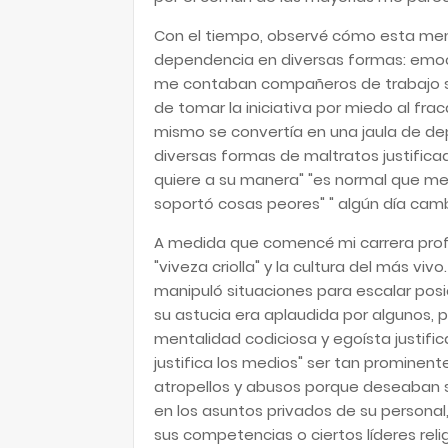
Con el tiempo, observé cómo esta men
dependencia en diversas formas: emocio
me contaban compañeros de trabajo so
de tomar la iniciativa por miedo al fra
mismo se convertía en una jaula de dep
diversas formas de maltratos justifi
quiere a su manera" "es normal que m
soportó cosas peores" " algún día cam
A medida que comencé mi carrera profe
"viveza criolla" y la cultura del más v
manipuló situaciones para escalar posic
su astucia era aplaudida por algunos,
mentalidad codiciosa y egoísta justific
justifica los medios" ser tan prominen
atropellos y abusos porque deseaban s
en los asuntos privados de su personal,
sus competencias o ciertos líderes rel