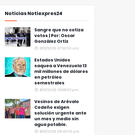
Noticias Notiexpres24
Sangre que no cotiza
votos | Por: Oscar
González Ortiz
8/01/2026 07:52:00 a.m.
Estados Unidos
saquea a Venezuela 13
mil millones de dólares
en petróleo
semestrales
8/01/2026 05:58:00 p.m.
Vecinos de Arévalo
Cedeño exigen
solución urgente ante
un mes y medio sin
agua potable.
8/01/2026 09:43:00 p.m.