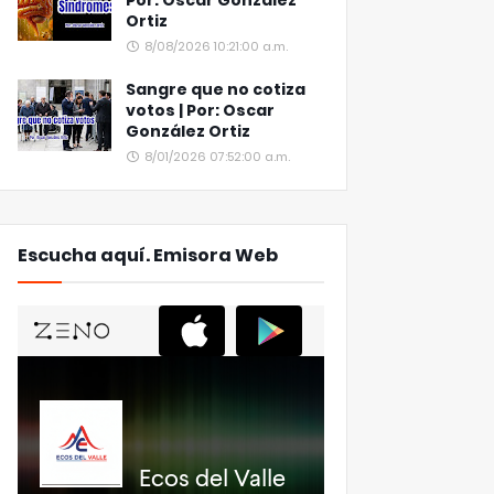
Por: Oscar González
Ortiz
8/08/2026 10:21:00 a.m.
Sangre que no cotiza
votos | Por: Oscar
González Ortiz
8/01/2026 07:52:00 a.m.
Escucha aquí. Emisora Web