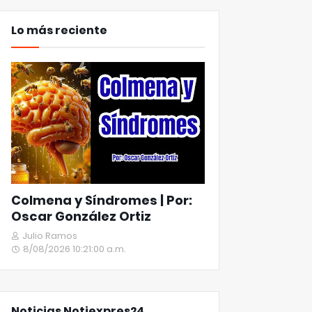
Lo más reciente
Colmena y Síndromes | Por:
Oscar González Ortiz
Julio Ramos
8/08/2026 10:21:00 a.m.
Noticias Notiexpres24