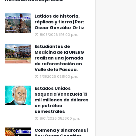
Latidos de historia,
réplicas y tierra | Por:
Oscar González Ortiz
8/03/2026 11:16:00 p.m.
Estudiantes de
Medicina de la UNERG
realizan una jornada
de reforestación en
Valle de la Pascua.
7/31/2026 05:15:00 p.m.
Estados Unidos
saquea a Venezuela 13
mil millones de dólares
en petróleo
semestrales
8/01/2026 05:58:00 p.m.
Colmena y Síndromes |