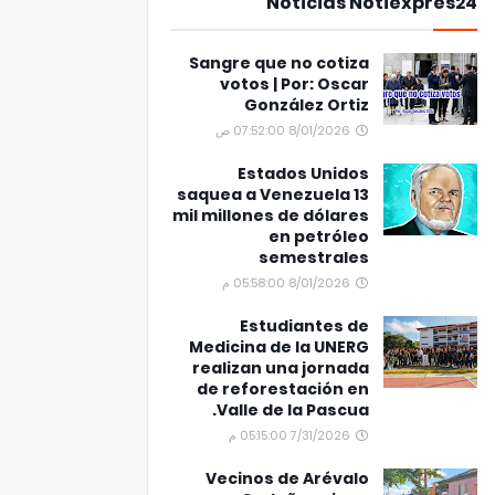
Noticias Notiexpres24
Sangre que no cotiza
votos | Por: Oscar
González Ortiz
8/01/2026 07:52:00 ص
Estados Unidos
saquea a Venezuela 13
mil millones de dólares
en petróleo
semestrales
8/01/2026 05:58:00 م
Estudiantes de
Medicina de la UNERG
realizan una jornada
de reforestación en
Valle de la Pascua.
7/31/2026 05:15:00 م
Vecinos de Arévalo