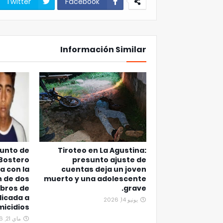
Twitter
Facebook
Información Similar
junto de
Tiroteo en La Agustina:
 Bostero
presunto ajuste de
a con la
cuentas deja un joven
n de dos
muerto y una adolescente
bros de
grave.
icada a
يونيو 14, 2026
micidios
ماي 21, 2026