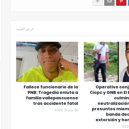
عرض المزيد
Fallece funcionario de la
Operativo con
PNB: Tragedia enluta a
Cicpc y GNB en El
familia vallepascuense
culmin
tras accidente fatal
neutralizació
presuntos miem
ماي 15, 2026
banda ded
extorsión y ho