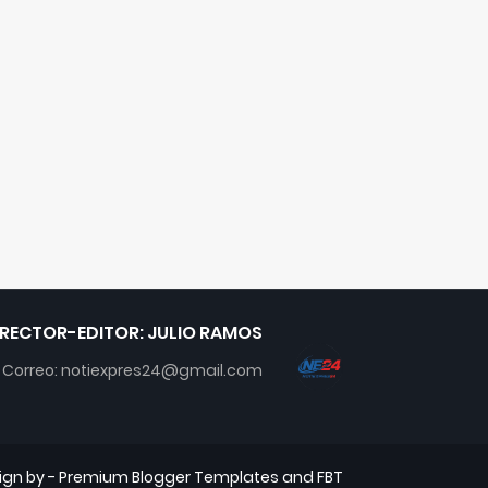
IRECTOR-EDITOR: JULIO RAMOS
Correo: notiexpres24@gmail.com
ign by -
Premium Blogger Templates
and
FBT