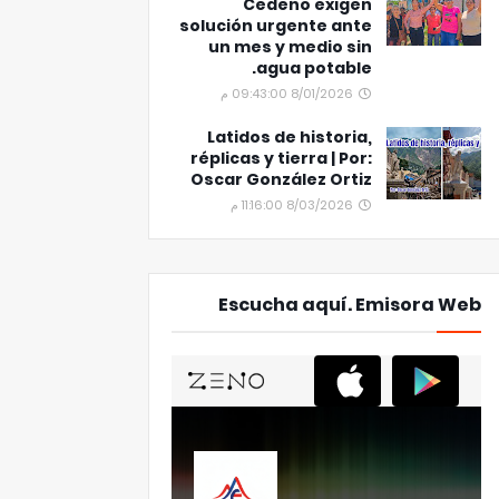
Cedeño exigen
solución urgente ante
un mes y medio sin
agua potable.
8/01/2026 09:43:00 م
Latidos de historia,
réplicas y tierra | Por:
Oscar González Ortiz
8/03/2026 11:16:00 م
Escucha aquí. Emisora Web