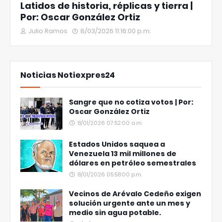
Latidos de historia, réplicas y tierra |
Por: Oscar González Ortiz
Julio Ramos
8/03/2026 11:16:00 p.m.
Noticias Notiexpres24
Sangre que no cotiza votos | Por:
Oscar González Ortiz
8/01/2026 07:52:00 a.m.
Estados Unidos saquea a
Venezuela 13 mil millones de
dólares en petróleo semestrales
8/01/2026 05:58:00 p.m.
Vecinos de Arévalo Cedeño exigen
solución urgente ante un mes y
medio sin agua potable.