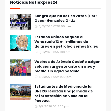
Noticias Notiexpres24
Sangre que no cotiza votos | Por:
Oscar González Ortiz
8/01/2026 07:52:00 a.m.
Estados Unidos saquea a
Venezuela 13 mil millones de
dólares en petróleo semestrales
8/01/2026 05:58:00 p.m.
Vecinos de Arévalo Cedeño exigen
solución urgente ante un mes y
medio sin agua potable.
8/01/2026 09:43:00 p.m.
Estudiantes de Medicina de la
UNERG realizan una jornada de
reforestación en Valle de la
Pascua.
7/31/2026 05:15:00 p.m.