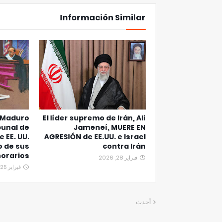
Información Similar
 Maduro
El líder supremo de Irán, Alí
bunal de
Jameneí, MUERE EN
 EE. UU.
AGRESIÓN de EE.UU. e Israel
o de sus
contra Irán
orarios
فبراير 28, 2026
فبراير 25, 2026
أحدث