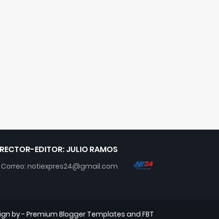
IRECTOR-EDITOR: JULIO RAMOS
Correo: notiexpres24@gmail.com
ign by -
Premium Blogger Templates
and
FBT