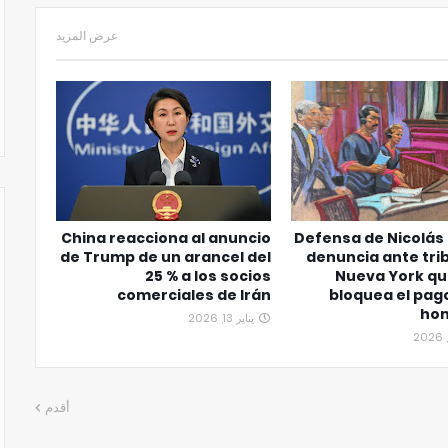
عرض المزيد
China reacciona al anuncio
Defensa de Nicolás
de Trump de un arancel del
denuncia ante tri
25 % a los socios
Nueva York que
comerciales de Irán
bloquea el pag
hon
يناير 13, 2026
أقدم