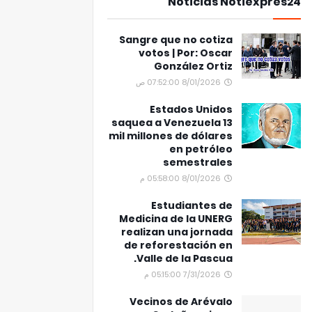
Noticias Notiexpres24
Sangre que no cotiza
votos | Por: Oscar
González Ortiz
8/01/2026 07:52:00 ص
Estados Unidos
saquea a Venezuela 13
mil millones de dólares
en petróleo
semestrales
8/01/2026 05:58:00 م
Estudiantes de
Medicina de la UNERG
realizan una jornada
de reforestación en
Valle de la Pascua.
7/31/2026 05:15:00 م
Vecinos de Arévalo