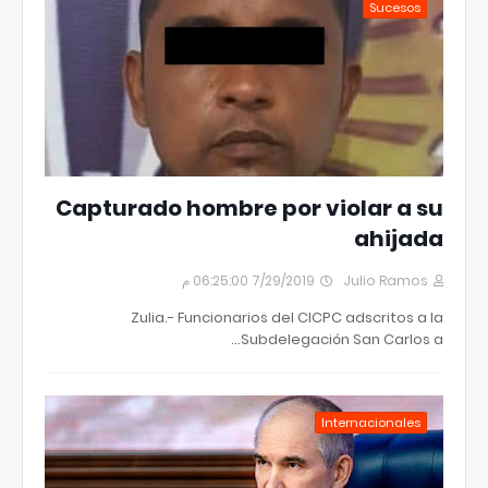
Sucesos
Capturado hombre por violar a su
ahijada
7/29/2019 06:25:00 م
Julio Ramos
Zulia.- Funcionarios del CICPC adscritos a la
Subdelegación San Carlos a…
Internacionales