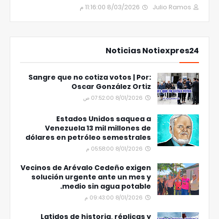
8/03/2026 11:16:00 م
Julio Ramos
Noticias Notiexpres24
Sangre que no cotiza votos | Por:
Oscar González Ortiz
8/01/2026 07:52:00 ص
Estados Unidos saquea a
Venezuela 13 mil millones de
dólares en petróleo semestrales
8/01/2026 05:58:00 م
Vecinos de Arévalo Cedeño exigen
solución urgente ante un mes y
medio sin agua potable.
8/01/2026 09:43:00 م
Latidos de historia, réplicas y